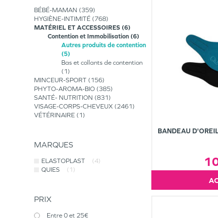
BÉBÉ-MAMAN
359
HYGIÈNE-INTIMITÉ
768
MATÉRIEL ET ACCESSOIRES
6
Contention et Immobilisation
6
Autres produits de contention
5
Bas et collants de contention
1
MINCEUR-SPORT
156
PHYTO-AROMA-BIO
385
SANTÉ- NUTRITION
831
VISAGE-CORPS-CHEVEUX
2461
VÉTÉRINAIRE
1
BANDEAU D'OREI
MARQUES
1
ELASTOPLAST
(4)
QUIES
(1)
PRIX
Entre 0 et 25€