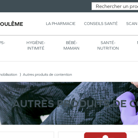
GOULÊME
LA PHARMACIE
CONSEILS SANTÉ
SCAN
PS-
HYGIÈNE-
BÉBÉ-
SANTÉ-
INTIMITÉ
MAMAN
NUTRITION
obilisation
Autres produits de contention
AUTRES PRODUITS DE 