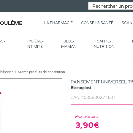
GOULÊME
LA PHARMACIE
CONSEILS SANTÉ
SCAN
PS-
HYGIÈNE-
BÉBÉ-
SANTÉ-
INTIMITÉ
MAMAN
NUTRITION
ilisation
Autres produits de contention
PANSEMENT UNIVERSEL TI
Elastoplast
EAN:
4005800271601
Prix unitaire
3,90€