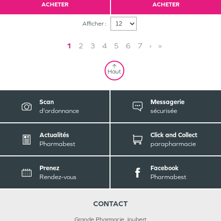
ACHETER
ACHETER
Afficher :
1
2
3
4
5
6
7
›
»
Haut
Scan
Messagerie
d'ordonnance
sécurisée
Actualités
Click and Collect
Pharmabest
parapharmacie
Prenez
Facebook
Rendez-vous
Pharmabest
CONTACT
Grande Pharmacie Joubert