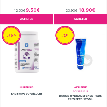
9,50€
18,90€
12,50€
20,90€
ACHETER
ACHETER
-15%
-2€
NUTERGIA
AKILEÏNE
SOINS BLEUS
ERGYMAG 90 GÉLULES
BAUME HYDRADEFENSE PIEDS
TRÈS SECS 125ML