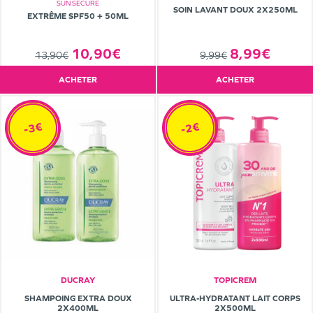
SUN SECURE
SOIN LAVANT DOUX 2X250ML
EXTRÊME SPF50 + 50ML
10,90€
8,99€
13,90€
9,99€
ACHETER
ACHETER
-3€
-2€
DUCRAY
TOPICREM
SHAMPOING EXTRA DOUX
ULTRA-HYDRATANT LAIT CORPS
2X400ML
2X500ML