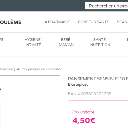
GOULÊME
LA PHARMACIE
CONSEILS SANTÉ
SCAN
PS-
HYGIÈNE-
BÉBÉ-
SANTÉ-
INTIMITÉ
MAMAN
NUTRITION
ilisation
Autres produits de contention
PANSEMENT SENSIBLE 10
Elastoplast
EAN:
4005800271755
Prix unitaire
4,50€