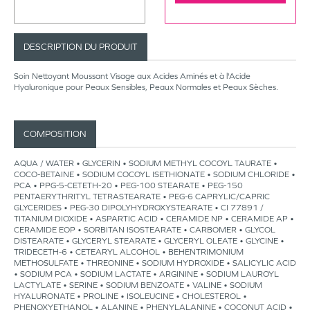
DESCRIPTION DU PRODUIT
Soin Nettoyant Moussant Visage aux Acides Aminés et à l'Acide
Hyaluronique pour Peaux Sensibles, Peaux Normales et Peaux Sèches.
COMPOSITION
AQUA / WATER • GLYCERIN • SODIUM METHYL COCOYL TAURATE •
COCO-BETAINE • SODIUM COCOYL ISETHIONATE • SODIUM CHLORIDE •
PCA • PPG-5-CETETH-20 • PEG-100 STEARATE • PEG-150
PENTAERYTHRITYL TETRASTEARATE • PEG-6 CAPRYLIC/CAPRIC
GLYCERIDES • PEG-30 DIPOLYHYDROXYSTEARATE • CI 77891 /
TITANIUM DIOXIDE • ASPARTIC ACID • CERAMIDE NP • CERAMIDE AP •
CERAMIDE EOP • SORBITAN ISOSTEARATE • CARBOMER • GLYCOL
DISTEARATE • GLYCERYL STEARATE • GLYCERYL OLEATE • GLYCINE •
TRIDECETH-6 • CETEARYL ALCOHOL • BEHENTRIMONIUM
METHOSULFATE • THREONINE • SODIUM HYDROXIDE • SALICYLIC ACID
• SODIUM PCA • SODIUM LACTATE • ARGININE • SODIUM LAUROYL
LACTYLATE • SERINE • SODIUM BENZOATE • VALINE • SODIUM
HYALURONATE • PROLINE • ISOLEUCINE • CHOLESTEROL •
PHENOXYETHANOL • ALANINE • PHENYLALANINE • COCONUT ACID •