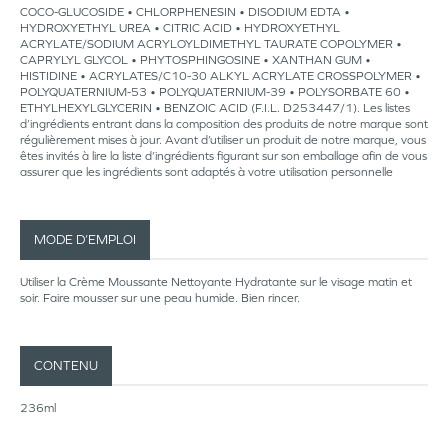
COCO-GLUCOSIDE • CHLORPHENESIN • DISODIUM EDTA •
HYDROXYETHYL UREA • CITRIC ACID • HYDROXYETHYL
ACRYLATE/SODIUM ACRYLOYLDIMETHYL TAURATE COPOLYMER •
CAPRYLYL GLYCOL • PHYTOSPHINGOSINE • XANTHAN GUM •
HISTIDINE • ACRYLATES/C10-30 ALKYL ACRYLATE CROSSPOLYMER •
POLYQUATERNIUM-53 • POLYQUATERNIUM-39 • POLYSORBATE 60 •
ETHYLHEXYLGLYCERIN • BENZOIC ACID (F.I.L. D253447/1). Les listes
d’ingrédients entrant dans la composition des produits de notre marque sont
régulièrement mises à jour. Avant d’utiliser un produit de notre marque, vous
êtes invités à lire la liste d’ingrédients figurant sur son emballage afin de vous
assurer que les ingrédients sont adaptés à votre utilisation personnelle
MODE D’EMPLOI
Utiliser la Crème Moussante Nettoyante Hydratante sur le visage matin et
soir. Faire mousser sur une peau humide. Bien rincer.
CONTENU
236ml