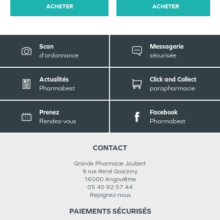
ACHETER
ACHETER
Scan
Messagerie
d'ordonnance
sécurisée
Actualités
Click and Collect
Pharmabest
parapharmacie
Prenez
Facebook
Rendez-vous
Pharmabest
CONTACT
Grande Pharmacie Joubert
9 rue René Goscinny
16000
Angoulême
05 45 92 57 44
Rejoignez-nous
PAIEMENTS SÉCURISÉS