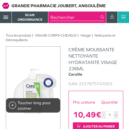
GRANDE PHARMACIE JOUBERT, ANGOULÊME
SCAN
menu
ORDONNANCE
Tous les produits
VISAGE-CORPS-CHEVEUX
Visage
Nettoyants et
Démaquillants
CRÈME MOUSSANTE
NETTOYANTE
HYDRATANTE VISAGE
236ML
CeraVe
EAN:
3337875743563
Prix unitaire
Quantité
Toucher long pour
:
zoomer
10,49€
-
+
AJOUTER AU PANIER