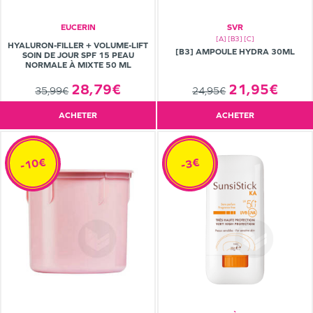
EUCERIN
SVR
[A] [B3] [C]
HYALURON-FILLER + VOLUME-LIFT
[B3] AMPOULE HYDRA 30ML
SOIN DE JOUR SPF 15 PEAU
NORMALE À MIXTE 50 ML
21,95€
28,79€
24,95€
35,99€
ACHETER
ACHETER
-10€
-3€