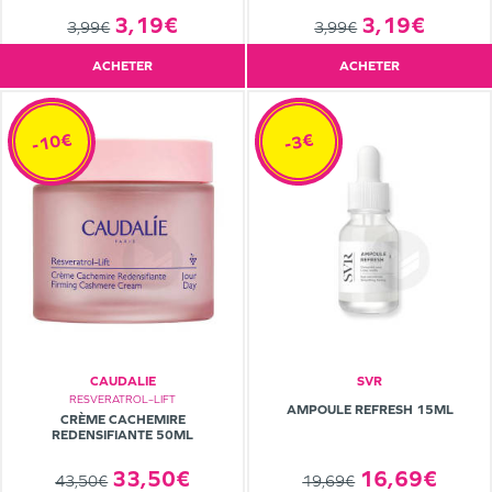
3,19€
3,19€
3,99€
3,99€
ACHETER
ACHETER
-10€
-3€
CAUDALIE
SVR
RESVERATROL–LIFT
AMPOULE REFRESH 15ML
CRÈME CACHEMIRE
REDENSIFIANTE 50ML
33,50€
16,69€
43,50€
19,69€