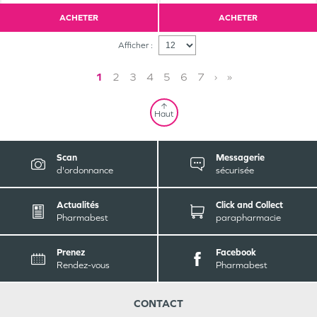
ACHETER
ACHETER
Afficher :
1
2
3
4
5
6
7
›
»
Haut
Scan
Messagerie
d'ordonnance
sécurisée
Actualités
Click and Collect
Pharmabest
parapharmacie
Prenez
Facebook
Rendez-vous
Pharmabest
CONTACT