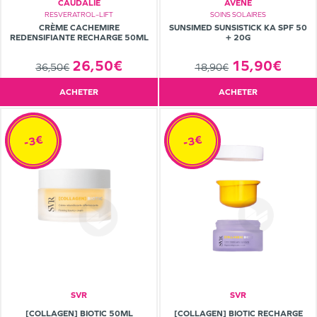
CAUDALIE
AVÈNE
RESVERATROL–LIFT
SOINS SOLAIRES
CRÈME CACHEMIRE
SUNSIMED SUNSISTICK KA SPF 50
REDENSIFIANTE RECHARGE 50ML
+ 20G
26,50€
15,90€
36,50€
18,90€
ACHETER
ACHETER
-3€
-3€
SVR
SVR
[COLLAGEN] BIOTIC 50ML
[COLLAGEN] BIOTIC RECHARGE