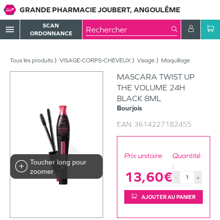
GRANDE PHARMACIE JOUBERT, ANGOULÊME
SCAN
menu
ORDONNANCE
Tous les produits
VISAGE-CORPS-CHEVEUX
Visage
Maquillage
MASCARA TWIST UP
THE VOLUME 24H
BLACK 8ML
Bourjois
EAN:
3614227182455
Prix unitaire
Quantité
Toucher long pour
:
zoomer
13,60€
-
+
AJOUTER AU PANIER