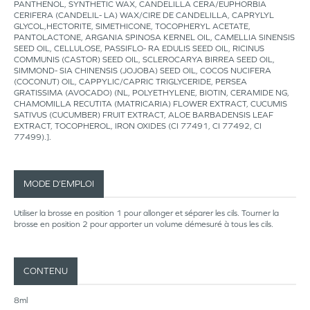
PANTHENOL, SYNTHETIC WAX, CANDELILLA CERA/EUPHORBIA
CERIFERA (CANDELIL- LA) WAX/CIRE DE CANDELILLA, CAPRYLYL
GLYCOL,HECTORITE, SIMETHICONE, TOCOPHERYL ACETATE,
PANTOLACTONE, ARGANIA SPINOSA KERNEL OIL, CAMELLIA SINENSIS
SEED OIL, CELLULOSE, PASSIFLO- RA EDULIS SEED OIL, RICINUS
COMMUNIS (CASTOR) SEED OIL, SCLEROCARYA BIRREA SEED OIL,
SIMMOND- SIA CHINENSIS (JOJOBA) SEED OIL, COCOS NUCIFERA
(COCONUT) OIL, CAPPYLIC/CAPRIC TRIGLYCERIDE, PERSEA
GRATISSIMA (AVOCADO) (NL, POLYETHYLENE, BIOTIN, CERAMIDE NG,
CHAMOMILLA RECUTITA (MATRICARIA) FLOWER EXTRACT, CUCUMIS
SATIVUS (CUCUMBER) FRUIT EXTRACT, ALOE BARBADENSIS LEAF
EXTRACT, TOCOPHEROL, IRON OXIDES (CI 77491, CI 77492, CI
77499).].
MODE D’EMPLOI
Utiliser la brosse en position 1 pour allonger et séparer les cils. Tourner la
brosse en position 2 pour apporter un volume démesuré à tous les cils.
CONTENU
8ml