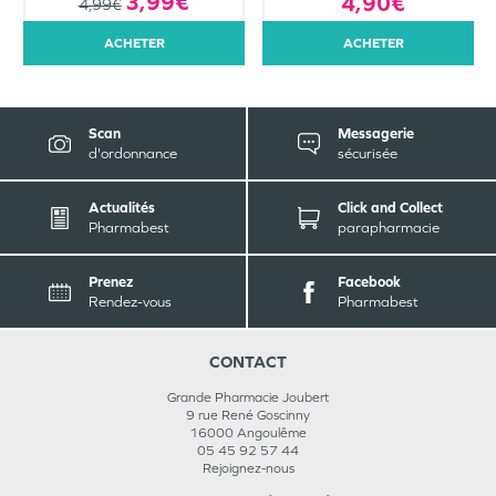
3,99€
4,90€
4,99€
ACHETER
ACHETER
Scan
Messagerie
d'ordonnance
sécurisée
Actualités
Click and Collect
Pharmabest
parapharmacie
Prenez
Facebook
Rendez-vous
Pharmabest
CONTACT
Grande Pharmacie Joubert
9 rue René Goscinny
16000
Angoulême
05 45 92 57 44
Rejoignez-nous