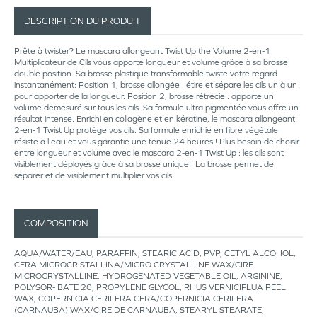
DESCRIPTION DU PRODUIT
Prête à twister? Le mascara allongeant Twist Up the Volume 2-en-1
Multiplicateur de Cils vous apporte longueur et volume grâce à sa brosse
double position. Sa brosse plastique transformable twiste votre regard
instantanément: Position 1, brosse allongée : étire et sépare les cils un à un
pour apporter de la longueur. Position 2, brosse rétrécie : apporte un
volume démesuré sur tous les cils. Sa formule ultra pigmentée vous offre un
résultat intense. Enrichi en collagène et en kératine, le mascara allongeant
2-en-1 Twist Up protège vos cils. Sa formule enrichie en fibre végétale
résiste à l'eau et vous garantie une tenue 24 heures ! Plus besoin de choisir
entre longueur et volume avec le mascara 2-en-1 Twist Up : les cils sont
visiblement déployés grâce à sa brosse unique ! La brosse permet de
séparer et de visiblement multiplier vos cils !
COMPOSITION
AQUA/WATER/EAU, PARAFFIN, STEARIC ACID, PVP, CETYL ALCOHOL,
CERA MICROCRISTALLINA/MICRO CRYSTALLINE WAX/CIRE
MICROCRYSTALLINE, HYDROGENATED VEGETABLE OIL, ARGININE,
POLYSOR- BATE 20, PROPYLENE GLYCOL, RHUS VERNICIFLUA PEEL
WAX, COPERNICIA CERIFERA CERA/COPERNICIA CERIFERA
(CARNAUBA) WAX/CIRE DE CARNAUBA, STEARYL STEARATE,