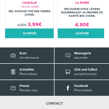
CAUDALIE
LA ROSÉE
THÉ DES VIGNES
RECHARGE STICK LÈVRES
GEL DOUCHE THÉ DES VIGNES
NOURRISSANT AU BEURRE DE
200ML
KARITÉ BIO 200ML
3,99€
4,90€
4,99€
ACHETER
ACHETER
Scan
Messagerie
d'ordonnance
sécurisée
Actualités
Click and Collect
Pharmabest
parapharmacie
Prenez
Facebook
Rendez-vous
Pharmabest
CONTACT