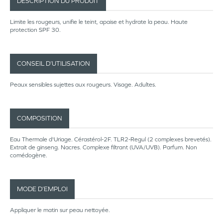
DESCRIPTION DU PRODUIT
Limite les rougeurs, unifie le teint, apaise et hydrate la peau. Haute
protection SPF 30.
CONSEIL D’UTILISATION
Peaux sensibles sujettes aux rougeurs. Visage. Adultes.
COMPOSITION
Eau Thermale d'Uriage. Cérastérol-2F. TLR2-Regul (2 complexes brevetés).
Extrait de ginseng. Nacres. Complexe filtrant (UVA/UVB). Parfum. Non
comédogène.
MODE D’EMPLOI
Appliquer le matin sur peau nettoyée.