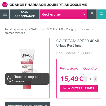
GRANDE PHARMACIE JOUBERT, ANGOULÊME
SCAN
menu
ORDONNANCE
Tous les produits
VISAGE-CORPS-CHEVEUX
Visage
BB crèmes et
crèmes teintées
CC CREAM SPF30 40ML
Uriage
Roséliane
EAN:
3661434003417
Prix unitaire
Quantité
:
Toucher long pour
15,49€
-
+
zoomer
AJOUTER AU PANIER