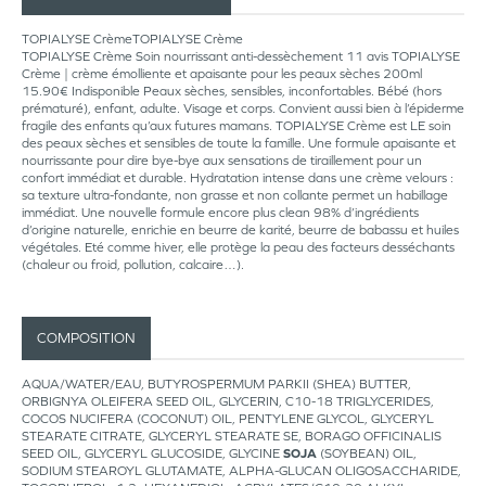
TOPIALYSE CrèmeTOPIALYSE Crème
TOPIALYSE Crème Soin nourrissant anti-dessèchement 11 avis TOPIALYSE
Crème | crème émolliente et apaisante pour les peaux sèches 200ml
15.90€ Indisponible Peaux sèches, sensibles, inconfortables. Bébé (hors
prématuré), enfant, adulte. Visage et corps. Convient aussi bien à l’épiderme
fragile des enfants qu’aux futures mamans. TOPIALYSE Crème est LE soin
des peaux sèches et sensibles de toute la famille. Une formule apaisante et
nourrissante pour dire bye-bye aux sensations de tiraillement pour un
confort immédiat et durable. Hydratation intense dans une crème velours :
sa texture ultra-fondante, non grasse et non collante permet un habillage
immédiat. Une nouvelle formule encore plus clean 98% d’ingrédients
d’origine naturelle, enrichie en beurre de karité, beurre de babassu et huiles
végétales. Eté comme hiver, elle protège la peau des facteurs desséchants
(chaleur ou froid, pollution, calcaire…).
COMPOSITION
AQUA/WATER/EAU, BUTYROSPERMUM PARKII (SHEA) BUTTER,
ORBIGNYA OLEIFERA SEED OIL, GLYCERIN, C10-18 TRIGLYCERIDES,
COCOS NUCIFERA (COCONUT) OIL, PENTYLENE GLYCOL, GLYCERYL
STEARATE CITRATE, GLYCERYL STEARATE SE, BORAGO OFFICINALIS
SEED OIL, GLYCERYL GLUCOSIDE, GLYCINE
SOJA
(SOYBEAN) OIL,
SODIUM STEAROYL GLUTAMATE, ALPHA-GLUCAN OLIGOSACCHARIDE,