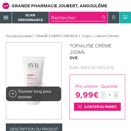
GRANDE PHARMACIE JOUBERT, ANGOULÊME
SCAN
menu
ORDONNANCE
Tous les produits
VISAGE-CORPS-CHEVEUX
Corps
Laits et Crèmes
TOPIALYSE CRÈME
200ML
SVR
EAN:
3662361002436
Prix unitaire
Quantité :
Toucher long pour
9,99€
-
+
zoomer
AJOUTER AU PANIER
DESCRIPTION DU PRODUIT