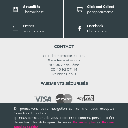
Actualités
Click and Collect
Pharmabest
parapharmacie
Prenez
Facebook
Rendez-vous
Pharmabest
CONTACT
Grande Pharmacie Joubert
9 rue René Goscinny
16000
Angoulême
05 45 92 57 44
Rejoignez-nous
PAIEMENTS SÉCURISÉS
En poursuivant votre navigation sur ce site, vous acceptez
l’utilisation de cookies
INFORMATIONS
qui nous permettent de vous proposer un contenu personnalisé
et
de réaliser des statistiques de visites.
En savoir plus
ou
Refuser
CGU / CGV
tous les cookies