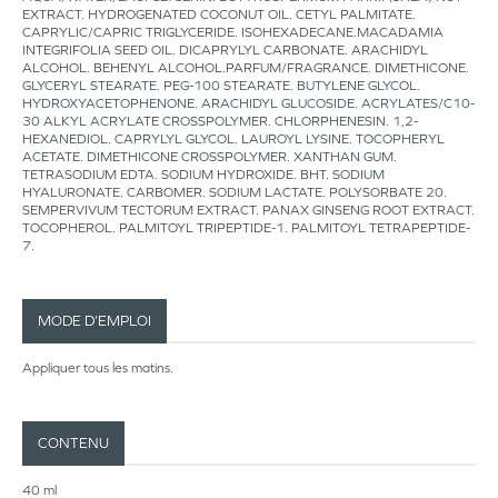
EXTRACT. HYDROGENATED COCONUT OIL. CETYL PALMITATE.
CAPRYLIC/CAPRIC TRIGLYCERIDE. ISOHEXADECANE.MACADAMIA
INTEGRIFOLIA SEED OIL. DICAPRYLYL CARBONATE. ARACHIDYL
ALCOHOL. BEHENYL ALCOHOL.PARFUM/FRAGRANCE. DIMETHICONE.
GLYCERYL STEARATE. PEG-100 STEARATE. BUTYLENE GLYCOL.
HYDROXYACETOPHENONE. ARACHIDYL GLUCOSIDE. ACRYLATES/C10-
30 ALKYL ACRYLATE CROSSPOLYMER. CHLORPHENESIN. 1,2-
HEXANEDIOL. CAPRYLYL GLYCOL. LAUROYL LYSINE. TOCOPHERYL
ACETATE. DIMETHICONE CROSSPOLYMER. XANTHAN GUM.
TETRASODIUM EDTA. SODIUM HYDROXIDE. BHT. SODIUM
HYALURONATE. CARBOMER. SODIUM LACTATE. POLYSORBATE 20.
SEMPERVIVUM TECTORUM EXTRACT. PANAX GINSENG ROOT EXTRACT.
TOCOPHEROL. PALMITOYL TRIPEPTIDE-1. PALMITOYL TETRAPEPTIDE-
7.
MODE D’EMPLOI
Appliquer tous les matins.
CONTENU
40 ml