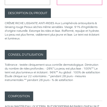
DESCRIPTION DU PRODUIT
CRÈME RICHE LISSANTE ANTI-RIDES Aux Lumiphénols antioxydants &
Ginseng rouge Peaux sèches même sensibles. Visage. 91% d'ingrédients
d'origine naturelle. Estompe les rides et lisse. Raffermit, repulpe et hydrate.
La peau est plus ferme, visiblement plus jeune et lisse. Le teint est éclatant
et lumineux.
CONSEIL D’UTILISATION
Tolérance : testée cliniquement sous contrôle dermatologique. Diminution
du nombre de rides profondes : -28%* La peau est plus lisse : 100%** Le
teint est plus lumineux et éclatant : 96%** Au global : 100% de satisfaction
Étude clinique sur 22 volontaires : * pendant 28 jours - mesures
instrumentales ** pendant 28 jours - % de satisfaction
COMPOSITION
AQUA/WATER/EAU. GLYCERIN. BUTYROSPERMUM PARKII (SHEA) NUT