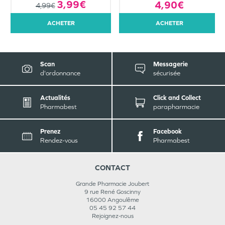
3,99€
4,90€
4,99€
ACHETER
ACHETER
Scan
Messagerie
d'ordonnance
sécurisée
Actualités
Click and Collect
Pharmabest
parapharmacie
Prenez
Facebook
Rendez-vous
Pharmabest
CONTACT
Grande Pharmacie Joubert
9 rue René Goscinny
16000
Angoulême
05 45 92 57 44
Rejoignez-nous