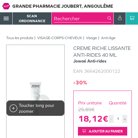
GRANDE PHARMACIE JOUBERT, ANGOULÊME
SCAN
menu
ORDONNANCE
Tous les produits
VISAGE-CORPS-CHEVEUX
Visage
Anti-âge
CREME RICHE LISSANTE
ANTI-RIDES 40 ML
Jowaé
Anti-rides
EAN:
3664262000122
-30%
Prix unitaire
Quantité
Toucher long pour
25,89€
:
zoomer
18,12€
-
+
AJOUTER AU PANIER