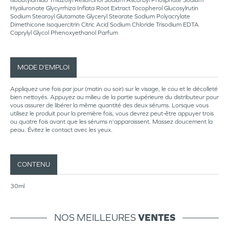
Isobutylamido Thiazolyl Resorcinol Sodium Ascorbyl Phosphate Sodium
Hyaluronate Glycyrrhiza Inflata Root Extract Tocopherol Glucosylrutin
Sodium Stearoyl Glutamate Glyceryl Stearate Sodium Polyacrylate
Dimethicone Isoquercitrin Citric Acid Sodium Chloride Trisodium EDTA
Caprylyl Glycol Phenoxyethanol Parfum
MODE D’EMPLOI
Appliquez une fois par jour (matin ou soir) sur le visage, le cou et le décolleté
bien nettoyés. Appuyez au milieu de la partie supérieure du distributeur pour
vous assurer de libérer la même quantité des deux sérums. Lorsque vous
utilisez le produit pour la première fois, vous devrez peut-être appuyer trois
ou quatre fois avant que les sérums n'apparaissent. Massez doucement la
peau. Évitez le contact avec les yeux.
CONTENU
30ml
NOS MEILLEURES
VENTES