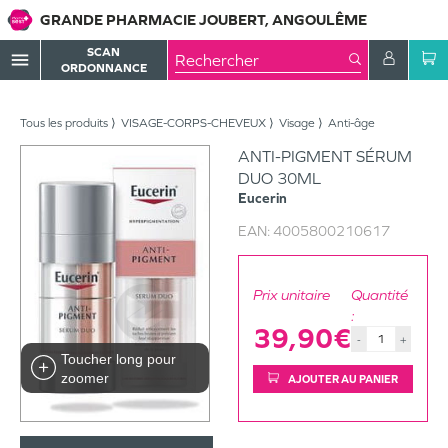
GRANDE PHARMACIE JOUBERT, ANGOULÊME
SCAN
menu
ORDONNANCE
Tous les produits
VISAGE-CORPS-CHEVEUX
Visage
Anti-âge
ANTI-PIGMENT SÉRUM
DUO 30ML
Eucerin
EAN:
4005800210617
Prix unitaire
Quantité
:
39,90€
-
+
Toucher long pour
zoomer
AJOUTER AU PANIER