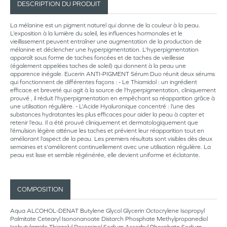
DESCRIPTION DU PRODUIT
La mélanine est un pigment naturel qui donne de la couleur à la peau.
L’exposition à la lumière du soleil, les influences hormonales et le
vieillissement peuvent entraîner une augmentation de la production de
mélanine et déclencher une hyperpigmentation. L'hyperpigmentation
apparaît sous forme de taches foncées et de taches de vieillesse
(également appelées taches de soleil) qui donnent à la peau une
apparence inégale. Eucerin ANTI-PIGMENT Sérum Duo réunit deux sérums
qui fonctionnent de différentes façons : - Le Thiamidol : un ingrédient
efficace et breveté qui agit à la source de l'hyperpigmentation, cliniquement
prouvé , il réduit l'hyperpigmentation en empêchant sa réapparition grâce à
une utilisation régulière. - L'Acide Hyaluronique concentré : l’une des
substances hydratantes les plus efficaces pour aider la peau à capter et
retenir l’eau. Il a été prouvé cliniquement et dermatologiquement que
l’émulsion légère atténue les taches et prévient leur réapparition tout en
améliorant l’aspect de la peau. Les premiers résultats sont visibles dès deux
semaines et s'améliorent continuellement avec une utilisation régulière. La
peau est lisse et semble régénérée, elle devient uniforme et éclatante.
COMPOSITION
Aqua ALCOHOL-DENAT Butylene Glycol Glycerin Octocrylene Isopropyl
Palmitate Cetearyl Isononanoate Distarch Phosphate Methylpropanediol