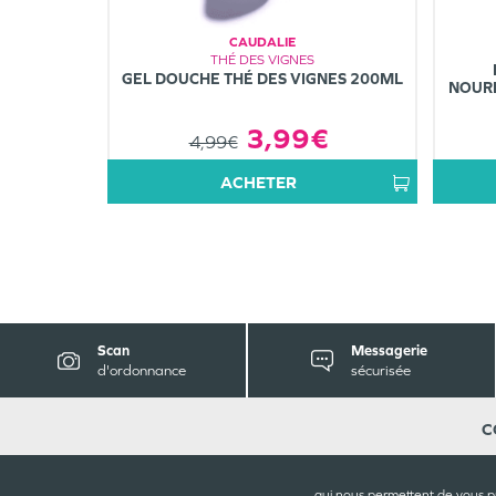
CAUDALIE
THÉ DES VIGNES
GEL DOUCHE THÉ DES VIGNES 200ML
NOURR
3,99€
4,99€
ACHETER
Scan
Messagerie
d'ordonnance
sécurisée
C
Gr
9 
qui nous permettent de vous p