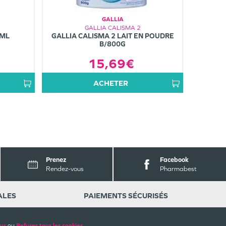
GALLIA
GALLIA CALISMA 2
0ML
GALLIA CALISMA 2 LAIT EN POUDRE
B/800G
15,69€
ACHETER
Prenez
Facebook
Rendez-vous
Pharmabest
ALES
PAIEMENTS SÉCURISÉS
lus
ou
Refuser tous les cookies