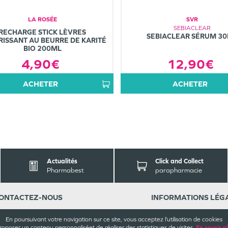
LA ROSÉE
SVR
SEBIACLEAR
RECHARGE STICK LÈVRES
SEBIACLEAR SÉRUM 3
ISSANT AU BEURRE DE KARITÉ
BIO 200ML
12,90€
4,90€
ACHETER
ACHETER
Actualités
Click and Collect
Pharmabest
parapharmacie
ONTACT
EZ-NOUS
INFORMATIONS
LÉG
ande Pharmacie Joubert
CGU / CGV
En poursuivant votre navigation sur ce site, vous acceptez l’utilisation de cookies
rue René Goscinny
Mentions légales
roposer un contenu personnalisé
et de réaliser des statistiques de visites.
En savoir p