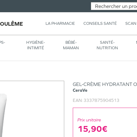
GOULÊME
LA PHARMACIE
CONSEILS SANTÉ
SCAN
PS-
HYGIÈNE-
BÉBÉ-
SANTÉ-
INTIMITÉ
MAMAN
NUTRITION
GEL-CRÈME HYDRATANT O
CeraVe
EAN:
3337875904513
Prix unitaire
15,90€