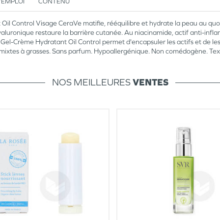
’EMPLOI
CONTENU
l Control Visage CeraVe matifie, rééquilibre et hydrate la peau au quot
hyaluronique restaure la barrière cutanée. Au niacinamide, actif anti-in
e Gel-Crème Hydratant Oil Control permet d'encapsuler les actifs et de l
x mixtes à grasses. Sans parfum. Hypoallergénique. Non comédogène. Text
NOS MEILLEURES
VENTES