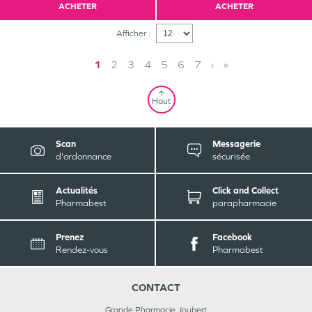
ACHETER
ACHETER
Afficher :
1
2
3
4
5
6
7
›
»
Haut
Scan
Messagerie
d'ordonnance
sécurisée
Actualités
Click and Collect
Pharmabest
parapharmacie
Prenez
Facebook
Rendez-vous
Pharmabest
CONTACT
Grande Pharmacie Joubert