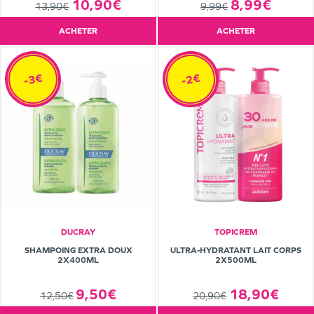
10,90€
8,99€
13,90€
9,99€
ACHETER
ACHETER
-3€
-2€
DUCRAY
TOPICREM
SHAMPOING EXTRA DOUX
ULTRA-HYDRATANT LAIT CORPS
2X400ML
2X500ML
9,50€
18,90€
12,50€
20,90€