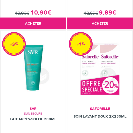
10,90€
9,89€
13,90€
12,89€
ACHETER
ACHETER
-3€
-1€
SVR
SAFORELLE
SUN SECURE
SOIN LAVANT DOUX 2X250ML
LAIT APRÈS-SOLEIL 200ML