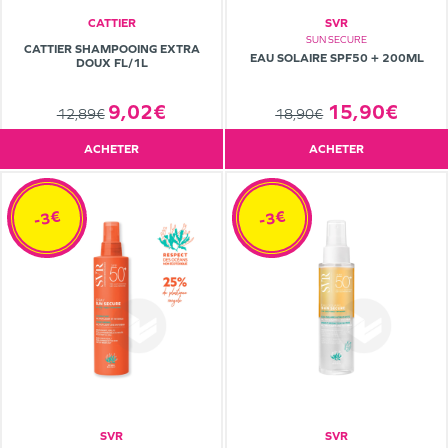
CATTIER
SVR
SUN SECURE
CATTIER SHAMPOOING EXTRA
EAU SOLAIRE SPF50 + 200ML
DOUX FL/1L
15,90€
9,02€
18,90€
12,89€
ACHETER
ACHETER
-3€
-3€
SVR
SVR