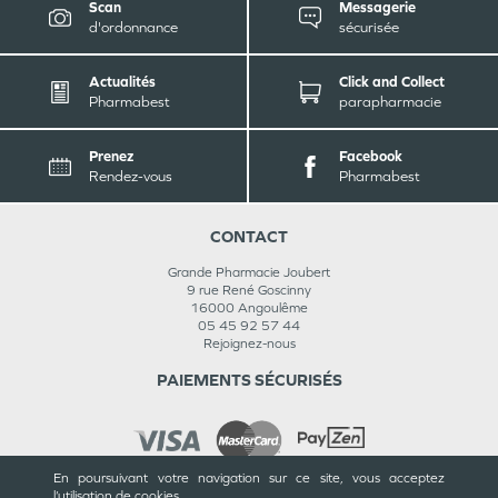
Scan
Messagerie
d'ordonnance
sécurisée
Actualités
Click and Collect
Pharmabest
parapharmacie
Prenez
Facebook
Rendez-vous
Pharmabest
CONTACT
Grande Pharmacie Joubert
9 rue René Goscinny
16000
Angoulême
05 45 92 57 44
Rejoignez-nous
PAIEMENTS SÉCURISÉS
En poursuivant votre navigation sur ce site, vous acceptez
l’utilisation de cookies