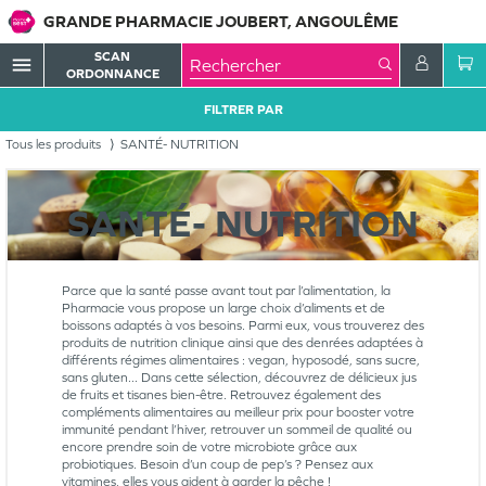
GRANDE PHARMACIE JOUBERT, ANGOULÊME
SCAN
menu
ORDONNANCE
FILTRER PAR
Tous les produits
SANTÉ- NUTRITION
SANTÉ- NUTRITION
Parce que la santé passe avant tout par l’alimentation, la
Pharmacie vous propose un large choix d’aliments et de
boissons adaptés à vos besoins. Parmi eux, vous trouverez des
produits de nutrition clinique ainsi que des denrées adaptées à
différents régimes alimentaires : vegan, hyposodé, sans sucre,
sans gluten... Dans cette sélection, découvrez de délicieux jus
de fruits et tisanes bien-être. Retrouvez également des
compléments alimentaires au meilleur prix pour booster votre
immunité pendant l’hiver, retrouver un sommeil de qualité ou
encore prendre soin de votre microbiote grâce aux
probiotiques. Besoin d’un coup de pep’s ? Pensez aux
vitamines, elles vous aident à garder la pêche !