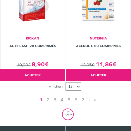
ISOXAN
NUTERGIA
ACTIFLASH 28 COMPRIMÉS
ACEROL C 60 COMPRIMÉS
8,90€
11,86€
10,90€
13,95€
ACHETER
ACHETER
Afficher :
1
2
3
4
5
6
7
›
»
Haut