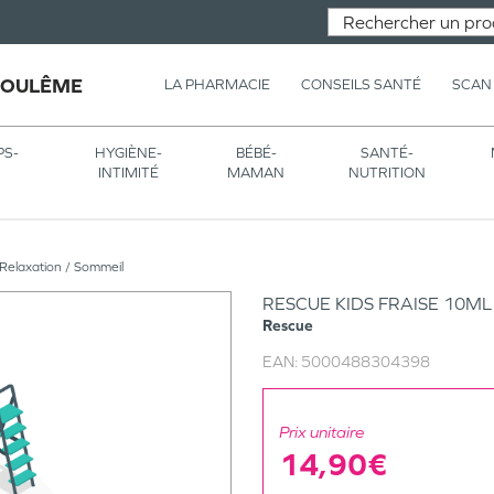
GOULÊME
LA PHARMACIE
CONSEILS SANTÉ
SCAN
PS-
HYGIÈNE-
BÉBÉ-
SANTÉ-
INTIMITÉ
MAMAN
NUTRITION
Relaxation / Sommeil
RESCUE KIDS FRAISE 10ML
Rescue
EAN:
5000488304398
Prix unitaire
14,90€