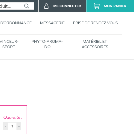
ME CONNECTER
MON PANIER
 D’ORDONNANCE
MESSAGERIE
PRISE DE RENDEZ-VOUS
MINCEUR-
PHYTO-AROMA-
MATÉRIEL ET
SPORT
BIO
ACCESSOIRES
Quantité :
-
+