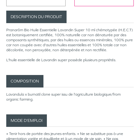
DESCRIPTION DU PRODUIT
Pranarôm Bio Huile Essentielle Lavandin Super 10 ml
chémotypée (H.E.C.T)
est botaniquement certifiée, 100% naturelle car non dénaturée par des
composants synthétiques, par des huiles ou essences minérales, 100% pure
car non coupée avec d'autres huiles essentielles et 100% totale car non
décolorée, non peroxydée, non déterpénée et non rectifiée.
L'huile essentielle de Lavandin super possède plusieurs propriétés.
COMPOSITION
Lavandula x burnatil clone super issu de l'agriculture biologique/from
organic farming.
MODE D’EMPLOI
• Tenir hors de portée des jeunes enfants. • Ne se substitue pas à une
alimentation variée et équilibrée et à un mode de vie sain. • Ne pas