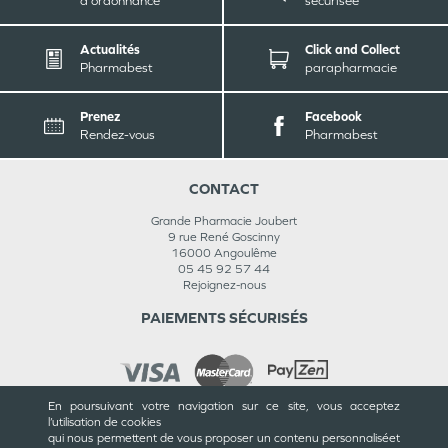
d'ordonnance
sécurisée
Actualités
Click and Collect
Pharmabest
parapharmacie
Prenez
Facebook
Rendez-vous
Pharmabest
CONTACT
Grande Pharmacie Joubert
9 rue René Goscinny
16000
Angoulême
05 45 92 57 44
Rejoignez-nous
PAIEMENTS SÉCURISÉS
En poursuivant votre navigation sur ce site, vous acceptez
l’utilisation de cookies
INFORMATIONS
qui nous permettent de vous proposer un contenu personnalisé
et