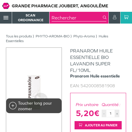
GRANDE PHARMACIE JOUBERT, ANGOULÊME
SCAN
menu
ORDONNANCE
Tous les produits
PHYTO-AROMA-BIO
Phyto-Aroma
Huiles
Essentielles
PRANAROM HUILE
ESSENTIELLE BIO
LAVANDIN SUPER
FL/10ML
Pranarom
Huile essentielle
EAN:
5420008581908
Toucher long pour
Prix unitaire
Quantité :
zoomer
5,20€
-
+
AJOUTER AU PANIER