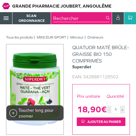
GRANDE PHARMACIE JOUBERT, ANGOULÊME
SCAN
menu
ORDONNANCE
Tous les produits
MINCEUR-SPORT
Minceur
Draineurs
QUATUOR MATÉ BRÛLE-
GRAISSE BIO 150
COMPRIMÉS
Superdiet
EAN:
3428881128502
Prix unitaire
Quantité
:
18,90€
Toucher long pour
-
+
zoomer
AJOUTER AU PANIER