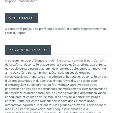
(support : maltodextrine).
MODE D’EMPLOI
2 comprimés par jour, de préférence le matin, à prendre impérativement au
cours du repas.
PRÉCAUTIONS D’EMPLOI
A consommer de préférence le matin. Ne pas consommer à jeun. Contient
de la caféine, déconseillé aux personnes sensibles à ses effets, aux enfants,
aux adolescents ainsi qu'aux femmes enceintes et allaitantes (en moyenne
3 mg de caféine par comprimé). Déconseillé en cas de troubles
cardiovasculaires (hypertension, arythmie) et hépatique. Déconseillé en cas
d'ulcères gastriques et duodénaux, d'hyperthyroïdie, en cas de prise
d'anticoagulant ou de carence en fer. Informez votre médecin et/ou
pharmacien en cas de prise simultanée de médicaments. Il est recommandé
de respecter les doses conseillées, de veiller à avoir une alimentation variée
et équilibrée et un mode de vie sain. Tenir hors de la portée des jeunes
enfants. Toute démarche minceur doit se faire dans le cadre d’une
alimentation équilibrée (incluant tous les groupes d’aliments ; comportant au
moins 5 fruits et légumes différents chaque jour) associée à la