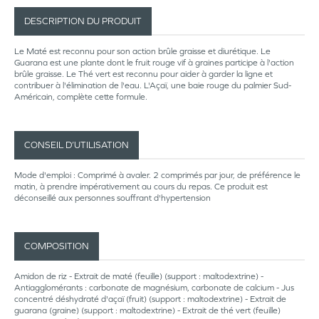
DESCRIPTION DU PRODUIT
Le Maté est reconnu pour son action brûle graisse et diurétique. Le
Guarana est une plante dont le fruit rouge vif à graines participe à l'action
brûle graisse. Le Thé vert est reconnu pour aider à garder la ligne et
contribuer à l'élimination de l'eau. L'Açaï, une baie rouge du palmier Sud-
Américain, complète cette formule.
CONSEIL D’UTILISATION
Mode d'emploi : Comprimé à avaler. 2 comprimés par jour, de préférence le
matin, à prendre impérativement au cours du repas. Ce produit est
déconseillé aux personnes souffrant d'hypertension
COMPOSITION
Amidon de riz - Extrait de maté (feuille) (support : maltodextrine) -
Antiagglomérants : carbonate de magnésium, carbonate de calcium - Jus
concentré déshydraté d'açaï (fruit) (support : maltodextrine) - Extrait de
guarana (graine) (support : maltodextrine) - Extrait de thé vert (feuille)