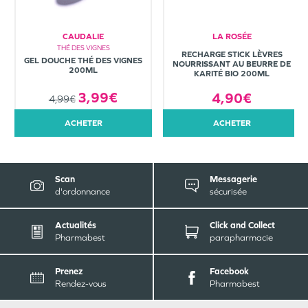
CAUDALIE
LA ROSÉE
THÉ DES VIGNES
RECHARGE STICK LÈVRES
GEL DOUCHE THÉ DES VIGNES
NOURRISSANT AU BEURRE DE
200ML
KARITÉ BIO 200ML
3,99€
4,90€
4,99€
ACHETER
ACHETER
Scan
Messagerie
d'ordonnance
sécurisée
Actualités
Click and Collect
Pharmabest
parapharmacie
Prenez
Facebook
Rendez-vous
Pharmabest