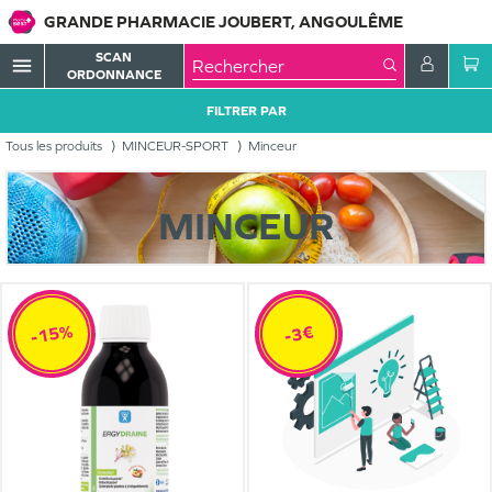
GRANDE PHARMACIE JOUBERT, ANGOULÊME
SCAN
menu
ORDONNANCE
FILTRER PAR
Tous les produits
MINCEUR-SPORT
Minceur
MINCEUR
-15%
-3€