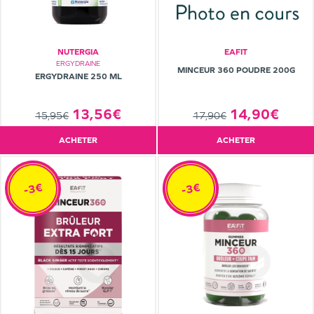
NUTERGIA
EAFIT
ERGYDRAINE
MINCEUR 360 POUDRE 200G
ERGYDRAINE 250 ML
13,56€
14,90€
15,95€
17,90€
ACHETER
ACHETER
-3€
-3€