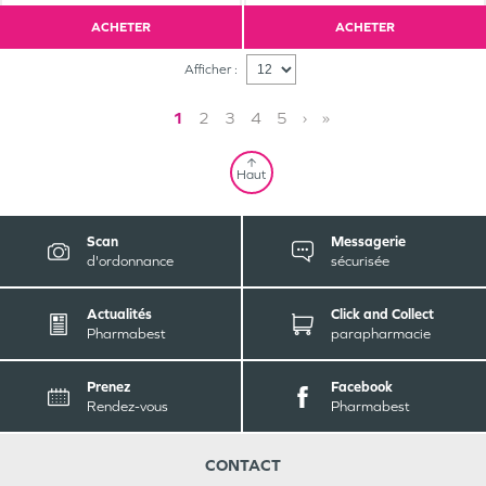
ACHETER
ACHETER
Afficher :
1
2
3
4
5
›
»
Haut
Scan
Messagerie
d'ordonnance
sécurisée
Actualités
Click and Collect
Pharmabest
parapharmacie
Prenez
Facebook
Rendez-vous
Pharmabest
CONTACT