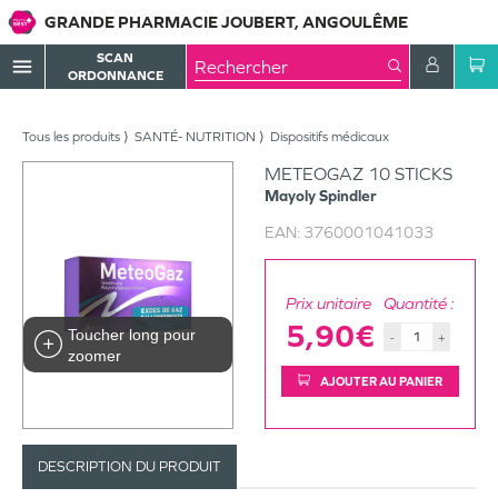
GRANDE PHARMACIE JOUBERT, ANGOULÊME
SCAN
menu
ORDONNANCE
Tous les produits
SANTÉ- NUTRITION
Dispositifs médicaux
METEOGAZ 10 STICKS
Mayoly Spindler
EAN:
3760001041033
Prix unitaire
Quantité :
5,90€
Toucher long pour
-
+
zoomer
AJOUTER AU PANIER
DESCRIPTION DU PRODUIT