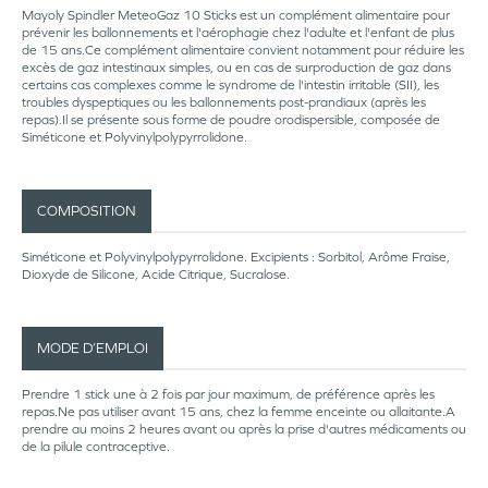
Mayoly Spindler MeteoGaz 10 Sticks est un complément alimentaire pour
prévenir les ballonnements et l'aérophagie chez l'adulte et l'enfant de plus
de 15 ans.Ce complément alimentaire convient notamment pour réduire les
excès de gaz intestinaux simples, ou en cas de surproduction de gaz dans
certains cas complexes comme le syndrome de l'intestin irritable (SII), les
troubles dyspeptiques ou les ballonnements post-prandiaux (après les
repas).Il se présente sous forme de poudre orodispersible, composée de
Siméticone et Polyvinylpolypyrrolidone.
COMPOSITION
Siméticone et Polyvinylpolypyrrolidone. Excipients : Sorbitol, Arôme Fraise,
Dioxyde de Silicone, Acide Citrique, Sucralose.
MODE D’EMPLOI
Prendre 1 stick une à 2 fois par jour maximum, de préférence après les
repas.Ne pas utiliser avant 15 ans, chez la femme enceinte ou allaitante.A
prendre au moins 2 heures avant ou après la prise d'autres médicaments ou
de la pilule contraceptive.