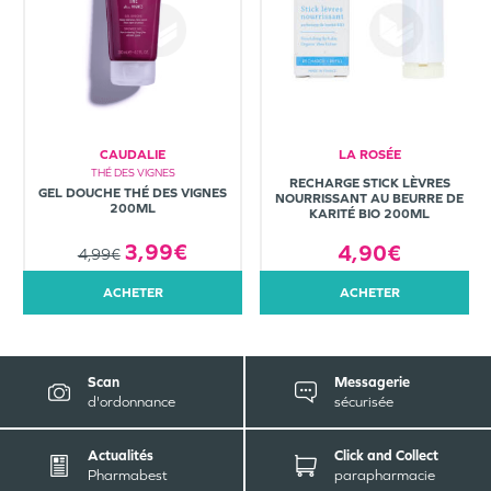
CAUDALIE
LA ROSÉE
THÉ DES VIGNES
RECHARGE STICK LÈVRES
GEL DOUCHE THÉ DES VIGNES
NOURRISSANT AU BEURRE DE
200ML
KARITÉ BIO 200ML
3,99€
4,90€
4,99€
ACHETER
ACHETER
Scan
Messagerie
d'ordonnance
sécurisée
Actualités
Click and Collect
Pharmabest
parapharmacie