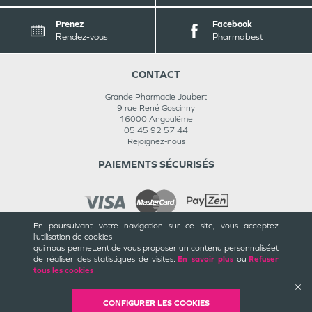
Prenez
Facebook
Rendez-vous
Pharmabest
CONTACT
Grande Pharmacie Joubert
9 rue René Goscinny
16000
Angoulême
05 45 92 57 44
Rejoignez-nous
PAIEMENTS SÉCURISÉS
En poursuivant votre navigation sur ce site, vous acceptez
l’utilisation de cookies
INFORMATIONS
qui nous permettent de vous proposer un contenu personnalisé
et
de réaliser des statistiques de visites.
En savoir plus
ou
Refuser
CGU / CGV
tous les cookies
Mentions légales
Plan du site
Cookies et confidentialité
CONFIGURER LES COOKIES
Rappels de produits