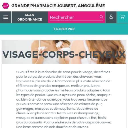
GRANDE PHARMACIE JOUBERT, ANGOULÊME
SCAN
menu
ORDONNANCE
FILTRER PAR
VISAGE-CORPS-CHEVEUX
Si vous êtes à la recherche de soins pour le visage, de crèmes
pour le corps, de produits d’entretien des cheveux, vous
trouverez sur le site de la Pharmacie la plus vaste sélection de
références de grandes marques au meilleur prix. Notre
pharmacie vous propose les meilleurs produits adaptés à tous
les types de peaux. Que vous ayez une peau sèche, atopique
ou bien à tendance acnéique, vous trouverez forcément ce
qui vous convient parmi une sélection de crèmes de jour,
gommages, masques et démaquillants. Vous rêvez de
cheveux en pleine santé ? Retrouvez ici shampooings,
masques et autres soins capillaires pour cheveux fins, frisés,
gras ou cassants. Pour prendre soin de votre corps, découvrez
une large gamme de gels douche et de savons.