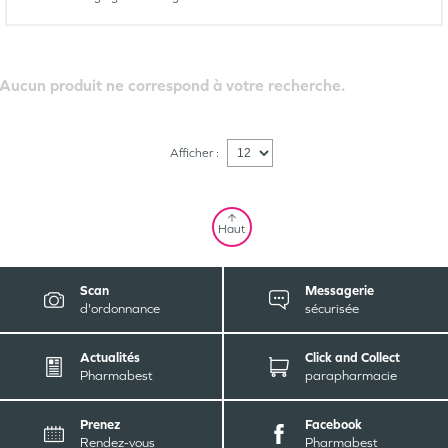
Aucun produit ne correspond à votre recherche.
Afficher :
Haut
Scan
Messagerie
d'ordonnance
sécurisée
Actualités
Click and Collect
Pharmabest
parapharmacie
Prenez
Facebook
Rendez-vous
Pharmabest