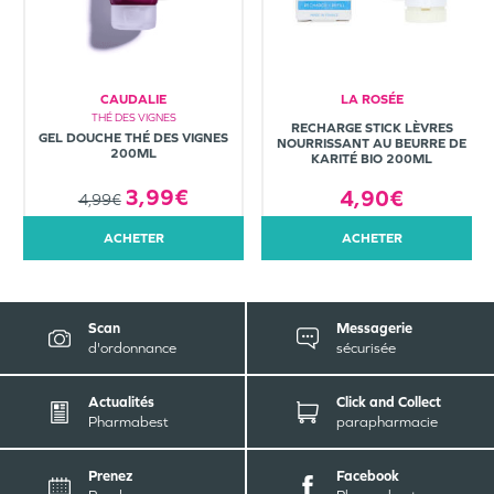
CAUDALIE
LA ROSÉE
THÉ DES VIGNES
RECHARGE STICK LÈVRES
GEL DOUCHE THÉ DES VIGNES
NOURRISSANT AU BEURRE DE
200ML
KARITÉ BIO 200ML
3,99€
4,90€
4,99€
ACHETER
ACHETER
Scan
Messagerie
d'ordonnance
sécurisée
Actualités
Click and Collect
Pharmabest
parapharmacie
Prenez
Facebook