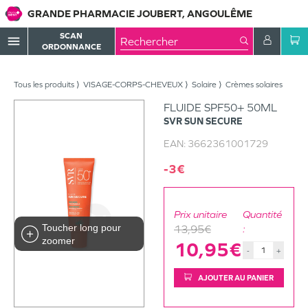
GRANDE PHARMACIE JOUBERT, ANGOULÊME
SCAN
menu
ORDONNANCE
Tous les produits
VISAGE-CORPS-CHEVEUX
Solaire
Crèmes solaires
FLUIDE SPF50+ 50ML
SVR
SUN SECURE
EAN:
3662361001729
-3€
Prix unitaire
Quantité
Toucher long pour
13,95€
:
zoomer
10,95€
-
+
AJOUTER AU PANIER