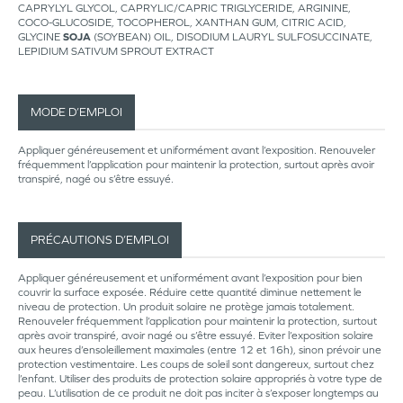
CAPRYLYL GLYCOL, CAPRYLIC/CAPRIC TRIGLYCERIDE, ARGININE,
COCO-GLUCOSIDE, TOCOPHEROL, XANTHAN GUM, CITRIC ACID,
GLYCINE
SOJA
(SOYBEAN) OIL, DISODIUM LAURYL SULFOSUCCINATE,
LEPIDIUM SATIVUM SPROUT EXTRACT
MODE D’EMPLOI
Appliquer généreusement et uniformément avant l’exposition. Renouveler
fréquemment l’application pour maintenir la protection, surtout après avoir
transpiré, nagé ou s’être essuyé.
PRÉCAUTIONS D’EMPLOI
Appliquer généreusement et uniformément avant l’exposition pour bien
couvrir la surface exposée. Réduire cette quantité diminue nettement le
niveau de protection. Un produit solaire ne protège jamais totalement.
Renouveler fréquemment l’application pour maintenir la protection, surtout
après avoir transpiré, avoir nagé ou s’être essuyé. Eviter l’exposition solaire
aux heures d’ensoleillement maximales (entre 12 et 16h), sinon prévoir une
protection vestimentaire. Les coups de soleil sont dangereux, surtout chez
l’enfant. Utiliser des produits de protection solaire appropriés à votre type de
peau. L’utilisation de ce produit ne doit pas inciter à s’exposer longtemps au