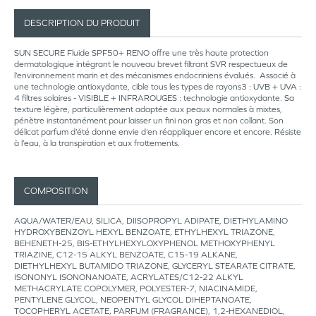
DESCRIPTION DU PRODUIT
SUN SECURE Fluide SPF50+ RENO offre une très haute protection
dermatologique intégrant le nouveau brevet filtrant SVR respectueux de
l’environnement marin et des mécanismes endocriniens évalués. Associé à
une technologie antioxydante, cible tous les types de rayons3 : UVB + UVA :
4 filtres solaires - VISIBLE + INFRAROUGES : technologie antioxydante. Sa
texture légère, particulièrement adaptée aux peaux normales à mixtes,
pénètre instantanément pour laisser un fini non gras et non collant. Son
délicat parfum d’été donne envie d’en réappliquer encore et encore. Résiste
à l’eau, à la transpiration et aux frottements.
COMPOSITION
AQUA/WATER/EAU, SILICA, DIISOPROPYL ADIPATE, DIETHYLAMINO
HYDROXYBENZOYL HEXYL BENZOATE, ETHYLHEXYL TRIAZONE,
BEHENETH-25, BIS-ETHYLHEXYLOXYPHENOL METHOXYPHENYL
TRIAZINE, C12-15 ALKYL BENZOATE, C15-19 ALKANE,
DIETHYLHEXYL BUTAMIDO TRIAZONE, GLYCERYL STEARATE CITRATE,
ISONONYL ISONONANOATE, ACRYLATES/C12-22 ALKYL
METHACRYLATE COPOLYMER, POLYESTER-7, NIACINAMIDE,
PENTYLENE GLYCOL, NEOPENTYL GLYCOL DIHEPTANOATE,
TOCOPHERYL ACETATE, PARFUM (FRAGRANCE), 1,2-HEXANEDIOL,