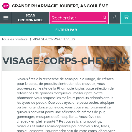
GRANDE PHARMACIE JOUBERT, ANGOULÊME
SCAN
menu
ORDONNANCE
FILTRER PAR
Tous les produits
VISAGE-CORPS-CHEVEUX
VISAGE-CORPS-CHEVEUX
Si vous êtes à la recherche de soins pour le visage, de crèmes
pour le corps, de produits d’entretien des cheveux, vous
trouverez sur le site de la Pharmacie la plus vaste sélection de
références de grandes marques au meilleur prix. Notre
pharmacie vous propose les meilleurs produits adaptés à tous
les types de peaux. Que vous ayez une peau sèche, atopique
ou bien à tendance acnéique, vous trouverez forcément ce
qui vous convient parmi une sélection de crèmes de jour,
gommages, masques et démaquillants. Vous rêvez de
cheveux en pleine santé ? Retrouvez ici shampooings,
masques et autres soins capillaires pour cheveux fins, frisés,
gras ou cassants. Pour prendre soin de votre corps, découvrez