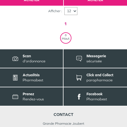
ACHETER
ACHETER
Afficher :
1
Haut
Scan
Messagerie
d'ordonnance
sécurisée
Actualités
Click and Collect
Pharmabest
parapharmacie
Prenez
Facebook
Rendez-vous
Pharmabest
CONTACT
Grande Pharmacie Joubert