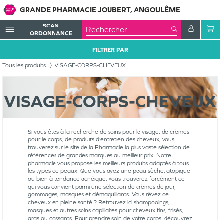
GRANDE PHARMACIE JOUBERT, ANGOULÊME
SCAN
menu
ORDONNANCE
FILTRER PAR
Tous les produits
VISAGE-CORPS-CHEVEUX
VISAGE-CORPS-CHEVEUX
Si vous êtes à la recherche de soins pour le visage, de crèmes
pour le corps, de produits d’entretien des cheveux, vous
trouverez sur le site de la Pharmacie la plus vaste sélection de
références de grandes marques au meilleur prix. Notre
pharmacie vous propose les meilleurs produits adaptés à tous
les types de peaux. Que vous ayez une peau sèche, atopique
ou bien à tendance acnéique, vous trouverez forcément ce
qui vous convient parmi une sélection de crèmes de jour,
gommages, masques et démaquillants. Vous rêvez de
cheveux en pleine santé ? Retrouvez ici shampooings,
masques et autres soins capillaires pour cheveux fins, frisés,
gras ou cassants. Pour prendre soin de votre corps, découvrez