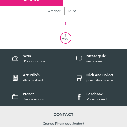
ACHETER
Afficher :
1
Haut
Scan
Messagerie
d'ordonnance
sécurisée
Actualités
Click and Collect
Pharmabest
parapharmacie
Prenez
Facebook
Rendez-vous
Pharmabest
CONTACT
Grande Pharmacie Joubert