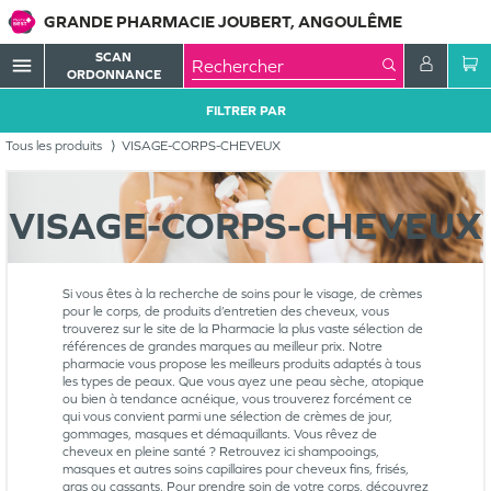
GRANDE PHARMACIE JOUBERT, ANGOULÊME
SCAN
menu
ORDONNANCE
FILTRER PAR
Tous les produits
VISAGE-CORPS-CHEVEUX
VISAGE-CORPS-CHEVEUX
Si vous êtes à la recherche de soins pour le visage, de crèmes
pour le corps, de produits d’entretien des cheveux, vous
trouverez sur le site de la Pharmacie la plus vaste sélection de
références de grandes marques au meilleur prix. Notre
pharmacie vous propose les meilleurs produits adaptés à tous
les types de peaux. Que vous ayez une peau sèche, atopique
ou bien à tendance acnéique, vous trouverez forcément ce
qui vous convient parmi une sélection de crèmes de jour,
gommages, masques et démaquillants. Vous rêvez de
cheveux en pleine santé ? Retrouvez ici shampooings,
masques et autres soins capillaires pour cheveux fins, frisés,
gras ou cassants. Pour prendre soin de votre corps, découvrez