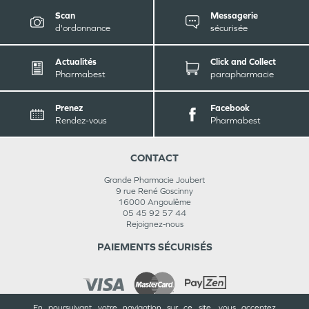
Scan
Messagerie
d'ordonnance
sécurisée
Actualités
Click and Collect
Pharmabest
parapharmacie
Prenez
Facebook
Rendez-vous
Pharmabest
CONTACT
Grande Pharmacie Joubert
9 rue René Goscinny
16000
Angoulême
05 45 92 57 44
Rejoignez-nous
PAIEMENTS SÉCURISÉS
En poursuivant votre navigation sur ce site, vous acceptez