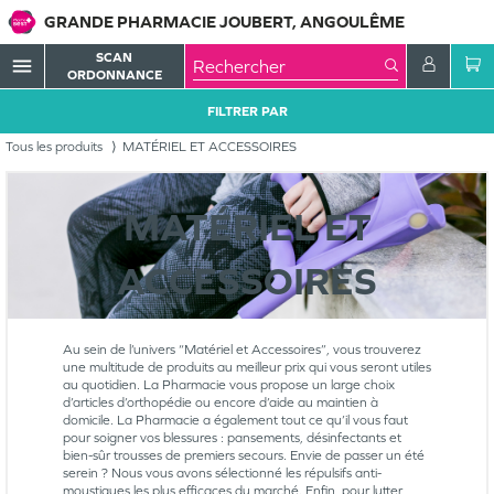
GRANDE PHARMACIE JOUBERT, ANGOULÊME
SCAN
menu
ORDONNANCE
FILTRER PAR
Tous les produits
MATÉRIEL ET ACCESSOIRES
MATÉRIEL ET
ACCESSOIRES
Au sein de l’univers “Matériel et Accessoires”, vous trouverez
une multitude de produits au meilleur prix qui vous seront utiles
au quotidien. La Pharmacie vous propose un large choix
d’articles d’orthopédie ou encore d’aide au maintien à
domicile. La Pharmacie a également tout ce qu’il vous faut
pour soigner vos blessures : pansements, désinfectants et
bien-sûr trousses de premiers secours. Envie de passer un été
serein ? Nous vous avons sélectionné les répulsifs anti-
moustiques les plus efficaces du marché. Enfin, pour lutter