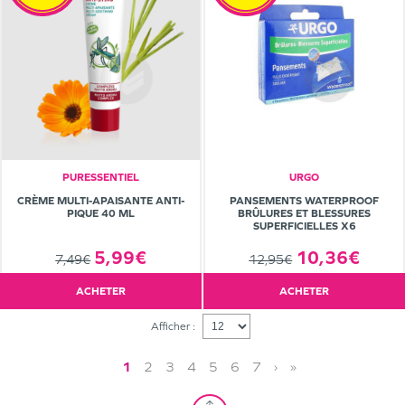
PURESSENTIEL
URGO
CRÈME MULTI-APAISANTE ANTI-
PANSEMENTS WATERPROOF
PIQUE 40 ML
BRÛLURES ET BLESSURES
SUPERFICIELLES X6
5,99€
10,36€
7,49€
12,95€
ACHETER
ACHETER
Afficher :
1
2
3
4
5
6
7
›
»