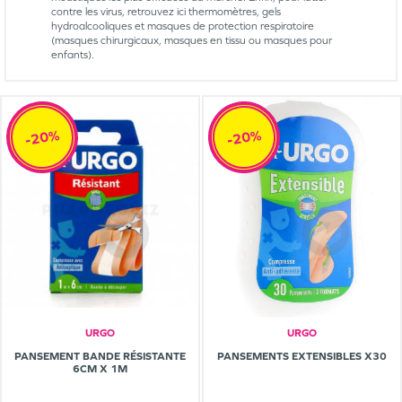
contre les virus, retrouvez ici thermomètres, gels
hydroalcooliques et masques de protection respiratoire
(masques chirurgicaux, masques en tissu ou masques pour
enfants).
-20%
-20%
URGO
URGO
PANSEMENT BANDE RÉSISTANTE
PANSEMENTS EXTENSIBLES X30
6CM X 1M