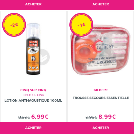
ACHETER
ACHETER
-2€
-1€
CINQ SUR CINQ
GILBERT
CINQ SUR CINQ
TROUSSE SECOURS ESSENTIELLE
LOTION ANTI-MOUSTIQUE 100ML
6,99€
8,99€
8,99€
9,99€
ACHETER
ACHETER