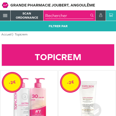
GRANDE PHARMACIE JOUBERT, ANGOULÊME
SCAN
menu
ORDONNANCE
FILTRER PAR
Accueil
Topicrem
TOPICREM
-2€
-2€