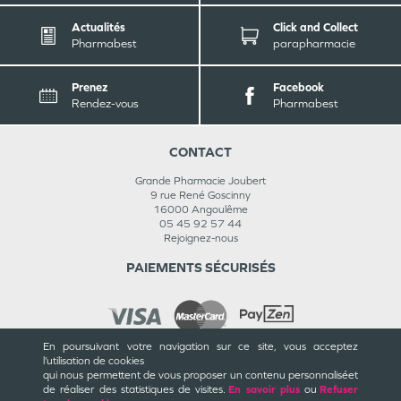
Actualités
Click and Collect
Pharmabest
parapharmacie
Prenez
Facebook
Rendez-vous
Pharmabest
CONTACT
Grande Pharmacie Joubert
9 rue René Goscinny
16000
Angoulême
05 45 92 57 44
Rejoignez-nous
PAIEMENTS SÉCURISÉS
En poursuivant votre navigation sur ce site, vous acceptez
l’utilisation de cookies
INFORMATIONS
qui nous permettent de vous proposer un contenu personnalisé
et
de réaliser des statistiques de visites.
En savoir plus
ou
Refuser
CGU / CGV