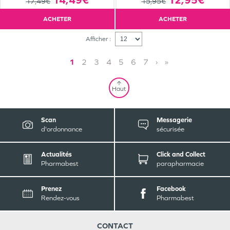
17,49€
15,95€
ACHETER
ACHETER
Afficher :
1
2
3
4
5
6
7
›
»
Haut
Scan
Messagerie
d'ordonnance
sécurisée
Actualités
Click and Collect
Pharmabest
parapharmacie
Prenez
Facebook
Rendez-vous
Pharmabest
CONTACT