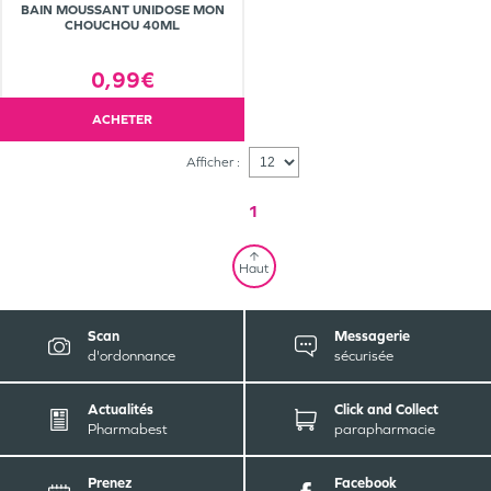
BAIN MOUSSANT UNIDOSE MON
CHOUCHOU 40ML
0,99€
ACHETER
Afficher :
1
Haut
Scan
Messagerie
d'ordonnance
sécurisée
Actualités
Click and Collect
Pharmabest
parapharmacie
Prenez
Facebook