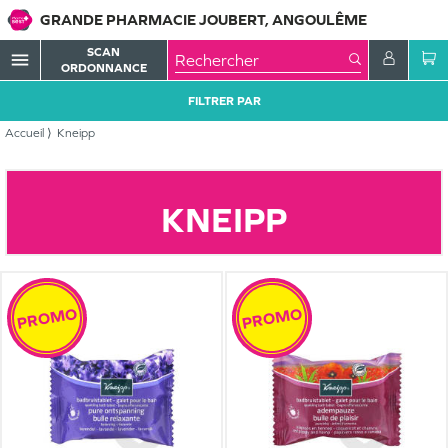
GRANDE PHARMACIE JOUBERT, ANGOULÊME
SCAN
menu
ORDONNANCE
FILTRER PAR
Accueil
Kneipp
KNEIPP
PROMO
PROMO