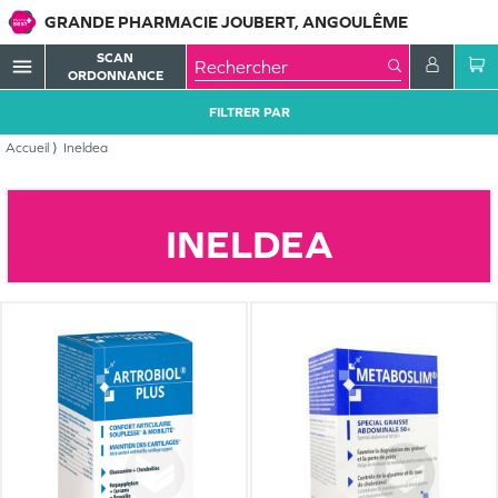
GRANDE PHARMACIE JOUBERT, ANGOULÊME
SCAN
menu
ORDONNANCE
FILTRER PAR
Accueil
Ineldea
INELDEA