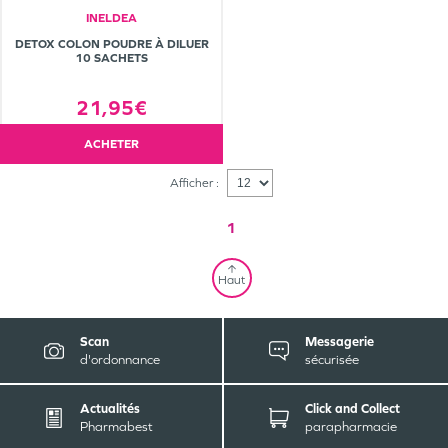
INELDEA
DETOX COLON POUDRE À DILUER
10 SACHETS
21,95€
ACHETER
Afficher :
1
Haut
Scan
Messagerie
d'ordonnance
sécurisée
Actualités
Click and Collect
Pharmabest
parapharmacie