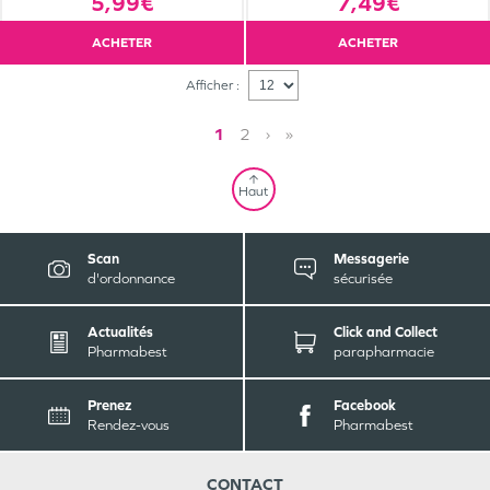
5,99€
7,49€
ACHETER
ACHETER
Afficher :
1
2
›
»
Haut
Scan
Messagerie
d'ordonnance
sécurisée
Actualités
Click and Collect
Pharmabest
parapharmacie
Prenez
Facebook
Rendez-vous
Pharmabest
CONTACT