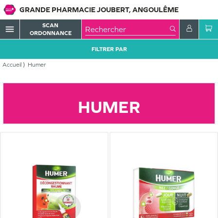
GRANDE PHARMACIE JOUBERT, ANGOULÊME
SCAN
menu
ORDONNANCE
FILTRER PAR
Accueil
Humer
HUMER