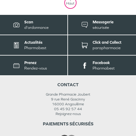
Haut
Scan
Messagerie
d'ordonnance
sécurisée
Actualités
Click and Collect
Pharmabest
parapharmacie
Prenez
Facebook
Rendez-vous
Pharmabest
CONTACT
Grande Pharmacie Joubert
9 rue René Goscinny
16000
Angoulême
05 45 92 57 44
Rejoignez-nous
PAIEMENTS SÉCURISÉS