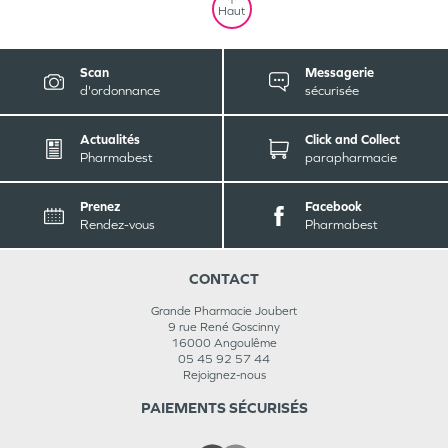
Haut
Scan
Messagerie
d'ordonnance
sécurisée
Actualités
Click and Collect
Pharmabest
parapharmacie
Prenez
Facebook
Rendez-vous
Pharmabest
CONTACT
Grande Pharmacie Joubert
9 rue René Goscinny
16000
Angoulême
05 45 92 57 44
Rejoignez-nous
PAIEMENTS SÉCURISÉS