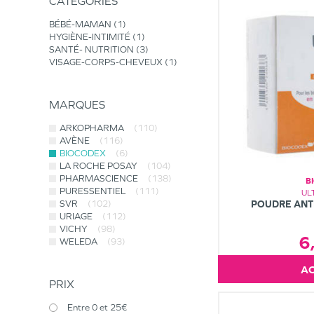
CATÉGORIES
BÉBÉ-MAMAN
1
HYGIÈNE-INTIMITÉ
1
SANTÉ- NUTRITION
3
VISAGE-CORPS-CHEVEUX
1
MARQUES
ARKOPHARMA
(110)
AVÈNE
(116)
BIOCODEX
(6)
LA ROCHE POSAY
(104)
PHARMASCIENCE
(138)
B
PURESSENTIEL
(111)
UL
SVR
(102)
POUDRE ANT
URIAGE
(112)
VICHY
(98)
6
WELEDA
(93)
PRIX
Entre 0 et 25€