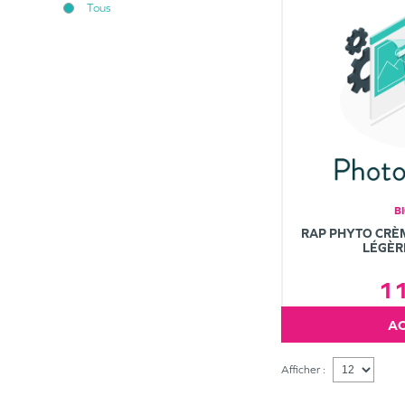
Tous
B
RAP PHYTO CRÈ
LÉGÈR
1
Afficher :