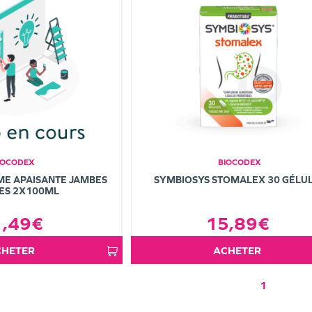
IOCODEX
BIOCODEX
ME APAISANTE JAMBES
SYMBIOSYS STOMALEX 30 GÉLU
ES 2X100ML
1,49€
15,89€
ACHETER
ACHETER
1