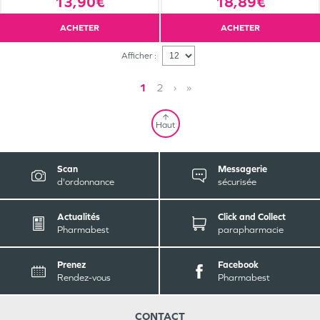
13,90€
18,89€
ACHETER
ACHETER
Afficher :
1
2
›
»
Haut
Scan
Messagerie
d'ordonnance
sécurisée
Actualités
Click and Collect
Pharmabest
parapharmacie
Prenez
Facebook
Rendez-vous
Pharmabest
CONTACT