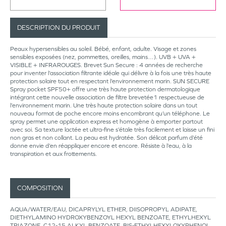
DESCRIPTION DU PRODUIT
Peaux hypersensibles au soleil. Bébé, enfant, adulte. Visage et zones
sensibles exposées (nez, pommettes, oreilles, mains…). UVB + UVA +
VISIBLE + INFRAROUGES. Brevet Sun Secure : 4 années de recherche
pour inventer l’association filtrante idéale qui délivre à la fois une très haute
protection solaire tout en respectant l’environnement marin. SUN SECURE
Spray pocket SPF50+ offre une très haute protection dermatologique
intégrant cette nouvelle association de filtre brevetée1 respectueuse de
l’environnement marin. Une très haute protection solaire dans un tout
nouveau format de poche encore moins encombrant qu’un téléphone. Le
spray permet une application express et homogène à emporter partout
avec soi. Sa texture lactée et ultra-fine s’étale très facilement et laisse un fini
non gras et non collant. La peau est hydratée. Son délicat parfum d’été
donne envie d’en réappliquer encore et encore. Résiste à l’eau, à la
transpiration et aux frottements.
COMPOSITION
AQUA/WATER/EAU, DICAPRYLYL ETHER, DIISOPROPYL ADIPATE,
DIETHYLAMINO HYDROXYBENZOYL HEXYL BENZOATE, ETHYLHEXYL
TRIAZONE, C12-15 ALKYL BENZOATE, BIS-ETHYLHEXYLOXYPHENOL