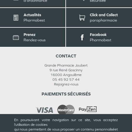
d'ordonnance
sécurisée
Actualités
Click and Collect
Pharmabest
parapharmacie
Prenez
Facebook
Rendez-vous
Pharmabest
CONTACT
Grande Pharmacie Joubert
9 rue René Goscinny
16000
Angoulême
05 45 92 57 44
Rejoignez-nous
PAIEMENTS SÉCURISÉS
En poursuivant votre navigation sur ce site, vous acceptez
l’utilisation de cookies
INFORMATIONS
qui nous permettent de vous proposer un contenu personnalisé
et