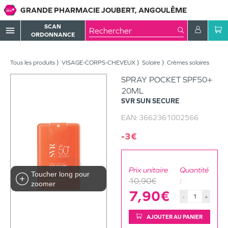
GRANDE PHARMACIE JOUBERT, ANGOULÊME
SCAN
menu
ORDONNANCE
Tous les produits
VISAGE-CORPS-CHEVEUX
Solaire
Crèmes solaires
SPRAY POCKET SPF50+
20ML
SVR
SUN SECURE
EAN:
3662361002566
-3€
Prix unitaire
Quantité
Toucher long pour
10,90€
:
zoomer
7,90€
-
+
AJOUTER AU PANIER