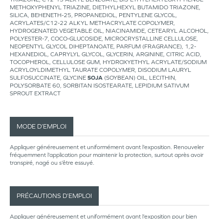
METHOXYPHENYL TRIAZINE, DIETHYLHEXYL BUTAMIDO TRIAZONE,
SILICA, BEHENETH-25, PROPANEDIOL, PENTYLENE GLYCOL,
ACRYLATES/C12-22 ALKYL METHACRYLATE COPOLYMER,
HYDROGENATED VEGETABLE OIL, NIACINAMIDE, CETEARYL ALCOHOL,
POLYESTER-7, COCO-GLUCOSIDE, MICROCRYSTALLINE CELLULOSE,
NEOPENTYL GLYCOL DIHEPTANOATE, PARFUM (FRAGRANCE), 1,2-
HEXANEDIOL, CAPRYLYL GLYCOL, GLYCERIN, ARGININE, CITRIC ACID,
TOCOPHEROL, CELLULOSE GUM, HYDROXYETHYL ACRYLATE/SODIUM
ACRYLOYLDIMETHYL TAURATE COPOLYMER, DISODIUM LAURYL
SULFOSUCCINATE, GLYCINE
SOJA
(SOYBEAN) OIL, LECITHIN,
POLYSORBATE 60, SORBITAN ISOSTEARATE, LEPIDIUM SATIVUM
SPROUT EXTRACT
MODE D’EMPLOI
Appliquer généreusement et uniformément avant l’exposition. Renouveler
fréquemment l’application pour maintenir la protection, surtout après avoir
transpiré, nagé ou s’être essuyé.
PRÉCAUTIONS D’EMPLOI
Appliquer généreusement et uniformément avant l’exposition pour bien