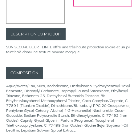
DESCRIPTION DU PRODUIT
SUN SECURE BLUR TEINTE offre une très haute protection solaire et un joli
teint halé dans une texture mousse magique.
COMPOSITION
Aqua/Water/Eau, Silica, Isododecane, Diethylamino Hydroxybenzoyl Hexyl
Benzoate, Dicaprylyl Carbonate, Isopropyl Lauroyl Sarcosinate, Ethylhexyl
Triazone, Beheneth-25, Diethylhexyl Butamido Triazone, Bis-
Ethylhexyloxyphenol Methoxyphenyl Triazine, Coco-Caprylate/Caprate, CI
77891 (Titanium Dioxide), Dimethicone/Bis-Isobutyl PPG-20 Crosspolymer,
Pentylene Glycol, Cetearyl Alcohol, 1-2-Hexanediol, Niacinamide, Coco-
Glucoside, Sodium Polyacryalte Starch, Ethylhexylglycerin, CI 77492 (Iron
Oxides), Caprylyl Glycol, Glycerin, Parfum (Fragrance), Tocopherol,
Triethoxycaprylysilane, CI 77499 (Iron Oxides), Glycine
Soja
(Soybean) Oil,
Lecithin, Lepidium Sativum Sprout Extract.