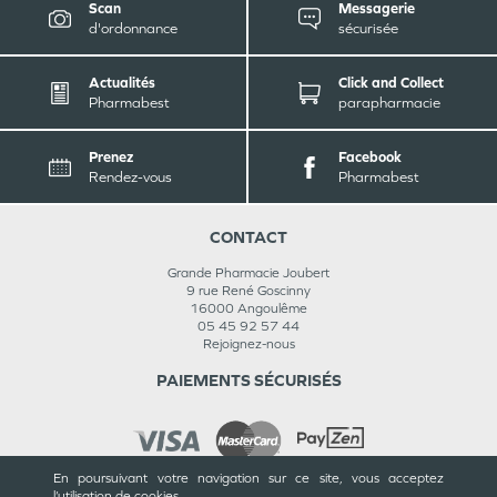
Scan
Messagerie
d'ordonnance
sécurisée
Actualités
Click and Collect
Pharmabest
parapharmacie
Prenez
Facebook
Rendez-vous
Pharmabest
CONTACT
Grande Pharmacie Joubert
9 rue René Goscinny
16000
Angoulême
05 45 92 57 44
Rejoignez-nous
PAIEMENTS SÉCURISÉS
En poursuivant votre navigation sur ce site, vous acceptez
l’utilisation de cookies