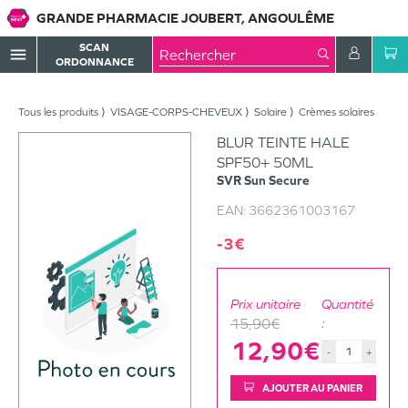
GRANDE PHARMACIE JOUBERT, ANGOULÊME
SCAN
menu
ORDONNANCE
Tous les produits
VISAGE-CORPS-CHEVEUX
Solaire
Crèmes solaires
BLUR TEINTE HALE
SPF50+ 50ML
SVR
Sun Secure
EAN:
3662361003167
-3€
Prix unitaire
Quantité
15,90€
:
12,90€
-
+
AJOUTER AU PANIER