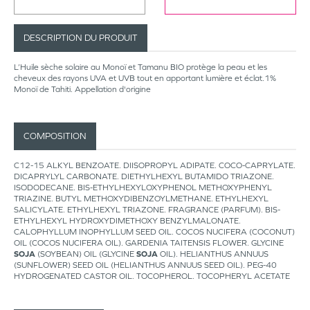
DESCRIPTION DU PRODUIT
L’Huile sèche solaire au Monoï et Tamanu BIO protège la peau et les
cheveux des rayons UVA et UVB tout en apportant lumière et éclat.1%
Monoï de Tahiti. Appellation d'origine
COMPOSITION
C12-15 ALKYL BENZOATE. DIISOPROPYL ADIPATE. COCO-CAPRYLATE.
DICAPRYLYL CARBONATE. DIETHYLHEXYL BUTAMIDO TRIAZONE.
ISODODECANE. BIS-ETHYLHEXYLOXYPHENOL METHOXYPHENYL
TRIAZINE. BUTYL METHOXYDIBENZOYLMETHANE. ETHYLHEXYL
SALICYLATE. ETHYLHEXYL TRIAZONE. FRAGRANCE (PARFUM). BIS-
ETHYLHEXYL HYDROXYDIMETHOXY BENZYLMALONATE.
CALOPHYLLUM INOPHYLLUM SEED OIL. COCOS NUCIFERA (COCONUT)
OIL (COCOS NUCIFERA OIL). GARDENIA TAITENSIS FLOWER. GLYCINE
SOJA
(SOYBEAN) OIL (GLYCINE
SOJA
OIL). HELIANTHUS ANNUUS
(SUNFLOWER) SEED OIL (HELIANTHUS ANNUUS SEED OIL). PEG-40
HYDROGENATED CASTOR OIL. TOCOPHEROL. TOCOPHERYL ACETATE