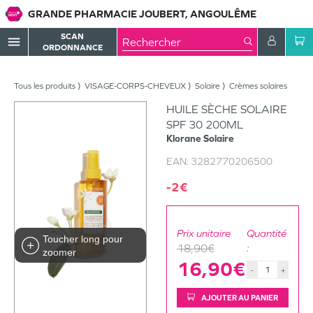
GRANDE PHARMACIE JOUBERT, ANGOULÊME
SCAN
menu
ORDONNANCE
Tous les produits
VISAGE-CORPS-CHEVEUX
Solaire
Crèmes solaires
HUILE SÈCHE SOLAIRE
SPF 30 200ML
Klorane
Solaire
EAN:
3282770206500
-2€
Prix unitaire
Quantité
Toucher long pour
18,90€
:
zoomer
16,90€
-
+
AJOUTER AU PANIER