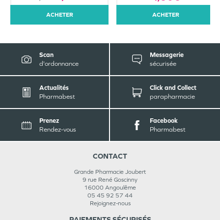
ACHETER
ACHETER
Scan
Messagerie
d'ordonnance
sécurisée
Actualités
Click and Collect
Pharmabest
parapharmacie
Prenez
Facebook
Rendez-vous
Pharmabest
CONTACT
Grande Pharmacie Joubert
9 rue René Goscinny
16000
Angoulême
05 45 92 57 44
Rejoignez-nous
PAIEMENTS SÉCURISÉS