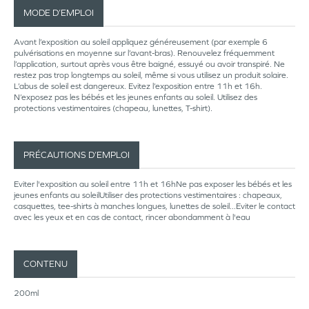
MODE D’EMPLOI
Avant l’exposition au soleil appliquez généreusement (par exemple 6
pulvérisations en moyenne sur l’avant-bras). Renouvelez fréquemment
l’application, surtout après vous être baigné, essuyé ou avoir transpiré. Ne
restez pas trop longtemps au soleil, même si vous utilisez un produit solaire.
L’abus de soleil est dangereux. Evitez l’exposition entre 11h et 16h.
N’exposez pas les bébés et les jeunes enfants au soleil. Utilisez des
protections vestimentaires (chapeau, lunettes, T-shirt).
PRÉCAUTIONS D’EMPLOI
Eviter l'exposition au soleil entre 11h et 16hNe pas exposer les bébés et les
jeunes enfants au soleilUtiliser des protections vestimentaires : chapeaux,
casquettes, tee-shirts à manches longues, lunettes de soleil...Eviter le contact
avec les yeux et en cas de contact, rincer abondamment à l'eau
CONTENU
200ml