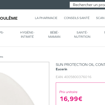
GOULÊME
LA PHARMACIE
CONSEILS SANTÉ
SCAN
PS-
HYGIÈNE-
BÉBÉ-
SANTÉ-
INTIMITÉ
MAMAN
NUTRITION
res
SUN PROTECTION OIL CON
Eucerin
EAN:
4005800376016
Prix unitaire
16,99€