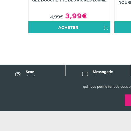
NOURR
3,99€
4,99€
ACHETER
Scan
Messagerie
d'ordonnance
sécurisée
qui nous permettent de vous p
C
Gr
9 
1
05
Re