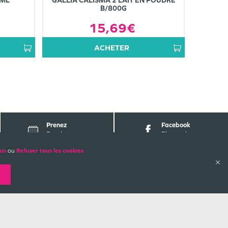
0ML
GALLIA CALISMA 2 LAIT EN POUDRE
B/800G
15,69€
ACHETER
Prenez
Facebook
Rendez-vous
Pharmabest
lus
ou
Refuser tous les cookies
ALES
PAIEMENTS SÉCURISÉS