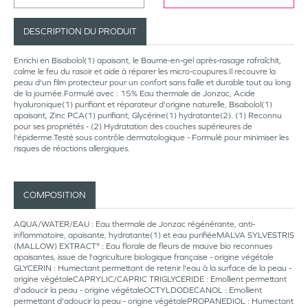
DESCRIPTION DU PRODUIT
Enrichi en Bisabolol(1) apaisant, le Baume-en-gel après-rasage rafraîchit,
calme le feu du rasoir et aide à réparer les micro-coupures.Il recouvre la
peau d'un film protecteur pour un confort sans faille et durable tout au long
de la journée.Formulé avec : 15% Eau thermale de Jonzac, Acide
hyaluronique(1) purifiant et réparateur d'origine naturelle, Bisabolol(1)
apaisant, Zinc PCA(1) purifiant, Glycérine(1) hydratante(2). (1) Reconnu
pour ses propriétés - (2) Hydratation des couches supérieures de
l'épiderme.Testé sous contrôle dermatologique - Formulé pour minimiser les
risques de réactions allergiques.
COMPOSITION
AQUA/WATER/EAU : Eau thermale de Jonzac régénérante, anti-
inflammatoire, apaisante, hydratante(1) et eau purifiéeMALVA SYLVESTRIS
(MALLOW) EXTRACT* : Eau florale de fleurs de mauve bio reconnues
apaisantes, issue de l'agriculture biologique française - origine végétale
GLYCERIN : Humectant permettant de retenir l'eau à la surface de la peau -
origine végétaleCAPRYLIC/CAPRIC TRIGLYCERIDE : Emollient permettant
d'adoucir la peau - origine végétaleOCTYLDODECANOL : Emollient
permettant d'adoucir la peau - origine végétalePROPANEDIOL : Humectant