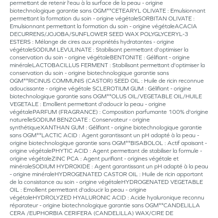
permettant de retenir l'eau à la surface de la peau - origine
biotechnologique garantie sans OGM**CETEARYL OLIVATE : Emulsionnant
permettant la formation du soin - origine végétaleSORBITAN OLIVATE :
Emulsionnant permettant la formation du soin - origine végétaleACACIA
DECURRENS/JOJOBA/SUNFLOWER SEED WAX POLYGLYCERYL-3
ESTERS : Mélange de cires aux propriétés hydratantes - origine
végétaleSODIUM LEVULINATE : Stabilisant permettant d'optimiser la
conservation du soin - origine végétaleBENTONITE : Gélifiant - origine
minéraleLACTOBACILLUS FERMENT : Stabilisant permettant d'optimiser la
conservation du soin - origine biotechnologique garantie sans
OGM**RICINUS COMMUNIS (CASTOR) SEED OIL : Huile de ricin reconnue
adoucissante - origine végétale SCLEROTIUM GUM : Gélifiant - origine
biotechnologique garantie sans OGM**OLUS OIL/VEGETABLE OIL/HUILE
VEGETALE : Emollient permettant d'adoucir la peau - origine
végétalePARFUM (FRAGRANCE) : Composition parfumante 100% d'origine
naturelleSODIUM BENZOATE : Conservateur - origine
synthétiqueXANTHAN GUM : Gélifiant - origine biotechnologique garantie
sans OGM**LACTIC ACID : Agent garantissant un pH adapté à la peau -
origine biotechnologique garantie sans OGM**BISABOLOL : Actif apaisant -
origine végétalePHYTIC ACID : Agent permettant de stabiliser la formule -
origine végétaleZINC PCA : Agent purifiant - origines végétale et
minéraleSODIUM HYDROXIDE : Agent garantissant un pH adapté à la peau
- origine minéraleHYDROGENATED CASTOR OIL : Huile de ricin apportant
de la consistance au soin - origine végétaleHYDROGENATED VEGETABLE
OIL : Emollient permettant d'adoucir la peau - origine
végétaleHYDROLYZED HYALURONIC ACID : Acide hyaluronique reconnu
réparateur - origine biotechnologique garantie sans OGM**CANDELILLA
CERA /EUPHORBIA CERIFERA (CANDELILLA) WAX/CIRE DE