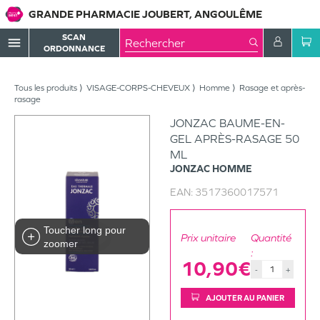
GRANDE PHARMACIE JOUBERT, ANGOULÊME
SCAN
menu
ORDONNANCE
Tous les produits
VISAGE-CORPS-CHEVEUX
Homme
Rasage et après-
rasage
JONZAC BAUME-EN-
GEL APRÈS-RASAGE 50
ML
JONZAC
HOMME
EAN:
3517360017571
Toucher long pour
Prix unitaire
Quantité
zoomer
:
10,90€
-
+
AJOUTER AU PANIER