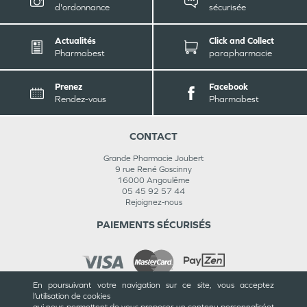
d'ordonnance
sécurisée
Actualités
Click and Collect
Pharmabest
parapharmacie
Prenez
Facebook
Rendez-vous
Pharmabest
CONTACT
Grande Pharmacie Joubert
9 rue René Goscinny
16000
Angoulême
05 45 92 57 44
Rejoignez-nous
PAIEMENTS SÉCURISÉS
En poursuivant votre navigation sur ce site, vous acceptez
l’utilisation de cookies
INFORMATIONS