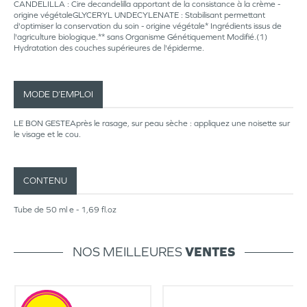
CANDELILLA : Cire decandelilla apportant de la consistance à la crème -
origine végétaleGLYCERYL UNDECYLENATE : Stabilisant permettant
d'optimiser la conservation du soin - origine végétale* Ingrédients issus de
l'agriculture biologique.** sans Organisme Génétiquement Modifié.(1)
Hydratation des couches supérieures de l'épiderme.
MODE D’EMPLOI
LE BON GESTEAprès le rasage, sur peau sèche : appliquez une noisette sur
le visage et le cou.
CONTENU
Tube de 50 ml e - 1,69 fl.oz
NOS MEILLEURES
VENTES