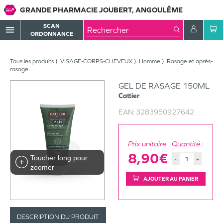
GRANDE PHARMACIE JOUBERT, ANGOULÊME
SCAN
menu
ORDONNANCE
Tous les produits
VISAGE-CORPS-CHEVEUX
Homme
Rasage et après-
rasage
GEL DE RASAGE 150ML
Cattier
EAN:
3283950927642
Prix unitaire
Quantité :
8,90€
Toucher long pour
-
+
zoomer
AJOUTER AU PANIER
DESCRIPTION DU PRODUIT