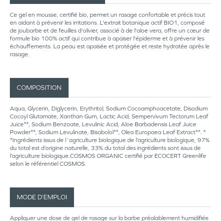
Ce gel en mousse, certifié bio, permet un rasage confortable et précis tout
en aidant à prévenir les irritations. L'extrait botanique actif BIO1, composé
de joubarbe et de feuilles d'olivier, associé à de l'aloe vera, offre un cœur de
formule bio 100% actif qui contribue à apaiser l'épiderme et à prévenir les
échauffements. La peau est apaisée et protégée et reste hydratée après le
rasage.
COMPOSITION
Aqua, Glycerin, Diglycerin, Erythritol, Sodium Cocoamphoacetate, Disodium
Cocoyl Glutamate, Xanthan Gum, Lactic Acid, Sempervivum Tectorum Leaf
Juice**, Sodium Benzoate, Levulinic Acid, Aloe Barbadensis Leaf Juice
Powder**, Sodium Levulinate, Bisabolol**, Olea Europaea Leaf Extract**. *
*Ingrédients issus de l´agriculture biologique de l’agriculture biologique, 97%
du total est d’origine naturelle, 33% du total des ingrédients sont issus de
l’agriculture biologique.COSMOS ORGANIC certifié par ECOCERT Greenlife
selon le référentiel COSMOS.
MODE D’EMPLOI
Appliquer une dose de gel de rasage sur la barbe préalablement humidifiée