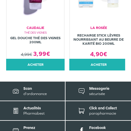
CAUDALIE
LA ROSÉE
THÉ DES VIGNES
RECHARGE STICK LÈVRES
GEL DOUCHE THÉ DES VIGNES
NOURRISSANT AU BEURRE DE
200ML
KARITÉ BIO 200ML
3,99€
4,90€
4,99€
ACHETER
ACHETER
Scan
Messagerie
d'ordonnance
sécurisée
Actualités
Click and Collect
Pharmabest
parapharmacie
Prenez
Facebook