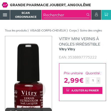
GRANDE PHARMACIE JOUBERT, ANGOULÊME
SCAN
menu
ORDONNANCE
Tous les produits
VISAGE-CORPS-CHEVEUX
Corps
Soins des ongles
VITRY MINI VERNIS À
ONGLES IRRÉSISTIBLE
Vitry
Vitry
EAN:
3538897775222
Prix unitaire
Quantité :
2,99€
-
+
AJOUTER AU PANIER