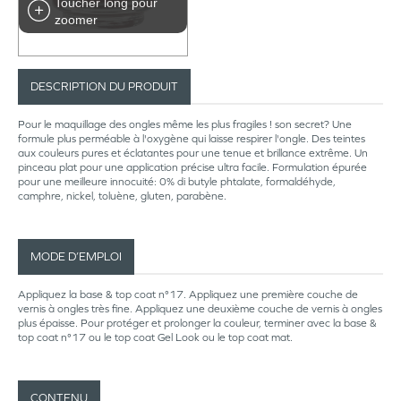
Toucher long pour
zoomer
DESCRIPTION DU PRODUIT
Pour le maquillage des ongles même les plus fragiles ! son secret? Une
formule plus perméable à l'oxygène qui laisse respirer l'ongle. Des teintes
aux couleurs pures et éclatantes pour une tenue et brillance extrême. Un
pinceau plat pour une application précise ultra facile. Formulation épurée
pour une meilleure innocuité: 0% di butyle phtalate, formaldéhyde,
camphre, nickel, toluène, gluten, parabène.
MODE D’EMPLOI
Appliquez la base & top coat n°17. Appliquez une première couche de
vernis à ongles très fine. Appliquez une deuxième couche de vernis à ongles
plus épaisse. Pour protéger et prolonger la couleur, terminer avec la base &
top coat n°17 ou le top coat Gel Look ou le top coat mat.
CONTENU