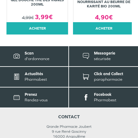
GEL DOUCHE THÉ DES VIGNES
NOURRISSANT AU BEURRE DE
200ML
KARITÉ BIO 200ML
3,99€
4,90€
4,99€
ACHETER
ACHETER
Scan
Messagerie
d'ordonnance
sécurisée
Actualités
Click and Collect
Pharmabest
parapharmacie
Prenez
Facebook
Rendez-vous
Pharmabest
CONTACT
Grande Pharmacie Joubert
9 rue René Goscinny
16000
Angoulême