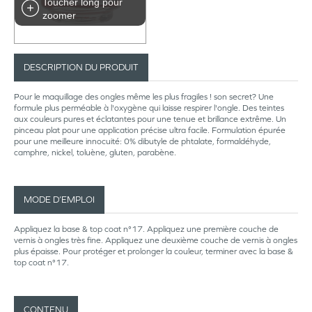
Toucher long pour
zoomer
DESCRIPTION DU PRODUIT
Pour le maquillage des ongles même les plus fragiles ! son secret? Une
formule plus perméable à l'oxygène qui laisse respirer l'ongle. Des teintes
aux couleurs pures et éclatantes pour une tenue et brillance extrême. Un
pinceau plat pour une application précise ultra facile. Formulation épurée
pour une meilleure innocuité: 0% dibutyle de phtalate, formaldéhyde,
camphre, nickel, toluène, gluten, parabène.
MODE D’EMPLOI
Appliquez la base & top coat n°17. Appliquez une première couche de
vernis à ongles très fine. Appliquez une deuxième couche de vernis à ongles
plus épaisse. Pour protéger et prolonger la couleur, terminer avec la base &
top coat n°17.
CONTENU