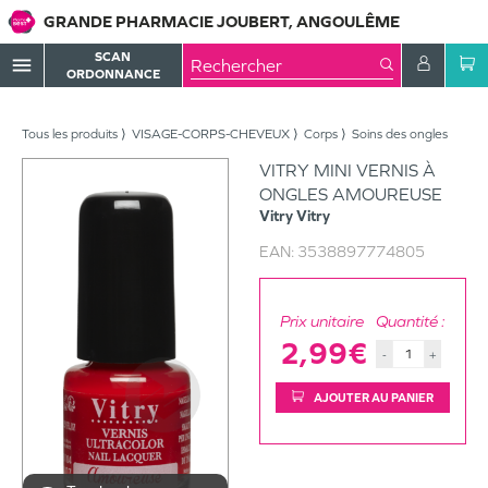
GRANDE PHARMACIE JOUBERT, ANGOULÊME
SCAN
menu
ORDONNANCE
Tous les produits
VISAGE-CORPS-CHEVEUX
Corps
Soins des ongles
VITRY MINI VERNIS À
ONGLES AMOUREUSE
Vitry
Vitry
EAN:
3538897774805
Prix unitaire
Quantité :
2,99€
-
+
AJOUTER AU PANIER