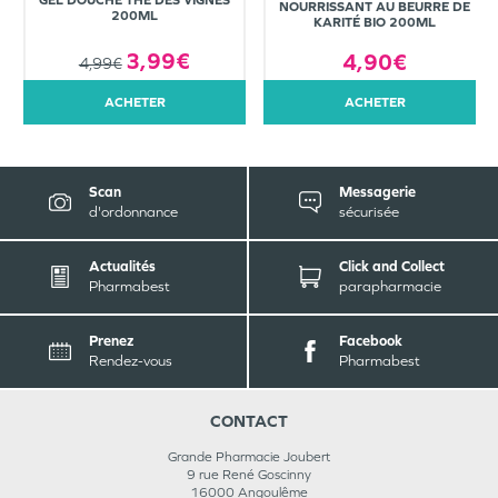
GEL DOUCHE THÉ DES VIGNES
NOURRISSANT AU BEURRE DE
200ML
KARITÉ BIO 200ML
3,99€
4,90€
4,99€
ACHETER
ACHETER
Scan
Messagerie
d'ordonnance
sécurisée
Actualités
Click and Collect
Pharmabest
parapharmacie
Prenez
Facebook
Rendez-vous
Pharmabest
CONTACT
Grande Pharmacie Joubert
9 rue René Goscinny
16000
Angoulême