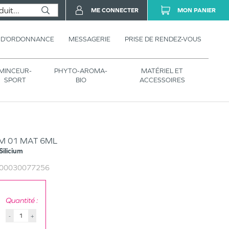
ME CONNECTER
MON PANIER
 D’ORDONNANCE
MESSAGERIE
PRISE DE RENDEZ-VOUS
MINCEUR-
PHYTO-AROMA-
MATÉRIEL ET
SPORT
BIO
ACCESSOIRES
UM 01 MAT 6ML
Silicium
00030077256
Quantité :
-
+