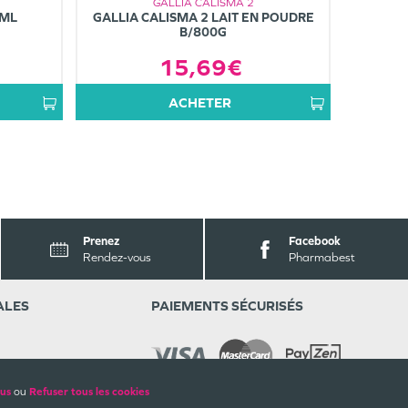
GALLIA CALISMA 2
0ML
GALLIA CALISMA 2 LAIT EN POUDRE
B/800G
15,69€
ACHETER
Prenez
Facebook
Rendez-vous
Pharmabest
ALES
PAIEMENTS SÉCURISÉS
lus
ou
Refuser tous les cookies