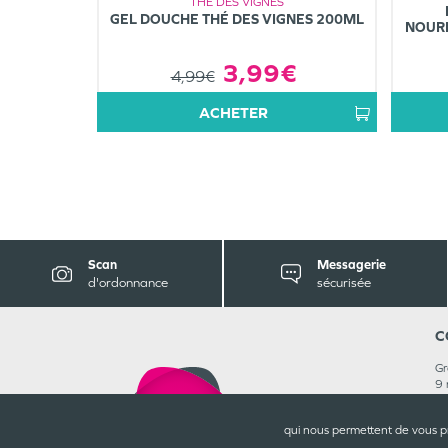
THÉ DES VIGNES
GEL DOUCHE THÉ DES VIGNES 200ML
NOURR
3,99€
4,99€
ACHETER
Scan
Messagerie
d'ordonnance
sécurisée
C
Gr
9 
1
05
qui nous permettent de vous p
Re