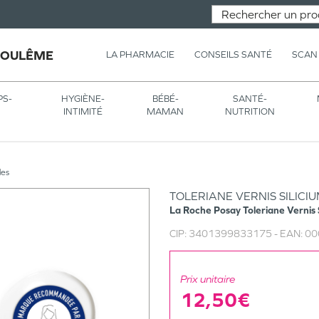
GOULÊME
LA PHARMACIE
CONSEILS SANTÉ
SCAN
PS-
HYGIÈNE-
BÉBÉ-
SANTÉ-
INTIMITÉ
MAMAN
NUTRITION
les
TOLERIANE VERNIS SILICI
La Roche Posay
Toleriane Vernis 
CIP:
3401399833175
- EAN:
00
Prix unitaire
12,50€