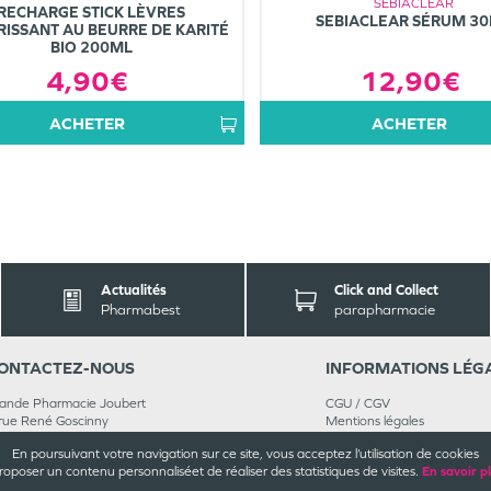
SEBIACLEAR
RECHARGE STICK LÈVRES
SEBIACLEAR SÉRUM 3
ISSANT AU BEURRE DE KARITÉ
BIO 200ML
12,90€
4,90€
ACHETER
ACHETER
Actualités
Click and Collect
Pharmabest
parapharmacie
ONTACT
EZ-NOUS
INFORMATIONS
LÉG
ande Pharmacie Joubert
CGU / CGV
rue René Goscinny
Mentions légales
6000
Angoulême
Plan du site
En poursuivant votre navigation sur ce site, vous acceptez l’utilisation de cookies
 45 92 57 44
Cookies et confidentialité
roposer un contenu personnalisé
et de réaliser des statistiques de visites.
En savoir p
joignez-nous
Rappels de produits