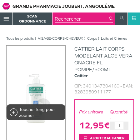
GRANDE PHARMACIE JOUBERT, ANGOULÊME
SCAN
menu
ORDONNANCE
Tous les produits
VISAGE-CORPS-CHEVEUX
Corps
Laits et Crèmes
CATTIER LAIT CORPS
MODELANT ALOE VERA
ONAGRE FL
POMPE/500ML
Cattier
CIP:
3401347304160
- EAN:
3283950911177
Toucher long pour
Prix unitaire
Quantité
zoomer
:
12,95€
-
+
AJOUTER AU PANIER