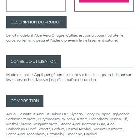
DESCRIPTION DU PRODUIT
Le lait modelant Aloe Vera Onagre, Cattier, est parfait pour hydrater le
corps, raffermir la peau et l'aider à prévenir le vieillissement cutané.
CONSEIL D’UTILISATION
Mode d'emploi : Appliquer généreusement sur tout le corps en insistant sur
les zones sèches. Masser jusqu’à complète absorption.
COMPOSITION
Aqua, Helianthus Annuus Hybrid Oil*, Glycerin, Caprylic/Capric Triglyceride,
Sorbitan Stearate, Butyrospermum Parkii Butter*, Oenothera Biennis Oil*,
Methyl Glucose Sesquistearate, Stearic Acid, Xanthan Gum, Aloe
Barbadensis Leaf Extract*, Parfum, Benzyl Alcohol, Sodium Benzoate,
Lactic Acid, Tocopherol, Citronellol, Limonene, Linalool.