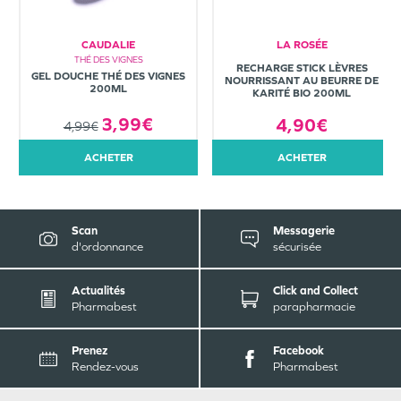
CAUDALIE
LA ROSÉE
THÉ DES VIGNES
RECHARGE STICK LÈVRES
GEL DOUCHE THÉ DES VIGNES
NOURRISSANT AU BEURRE DE
200ML
KARITÉ BIO 200ML
3,99€
4,90€
4,99€
ACHETER
ACHETER
Scan
Messagerie
d'ordonnance
sécurisée
Actualités
Click and Collect
Pharmabest
parapharmacie
Prenez
Facebook
Rendez-vous
Pharmabest