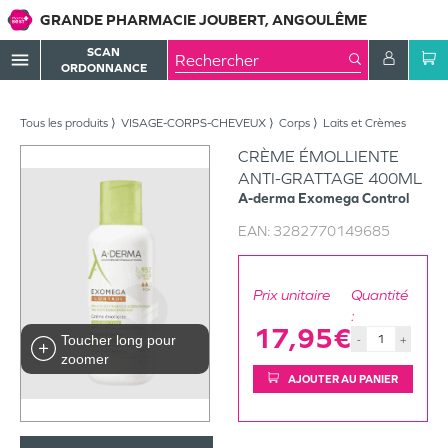
GRANDE PHARMACIE JOUBERT, ANGOULÊME
SCAN
menu
ORDONNANCE
Tous les produits
VISAGE-CORPS-CHEVEUX
Corps
Laits et Crèmes
CRÈME ÉMOLLIENTE
ANTI-GRATTAGE 400ML
A-derma
Exomega Control
EAN:
3282770149685
Prix unitaire
Quantité
:
17,95€
Toucher long pour
-
+
zoomer
AJOUTER AU PANIER