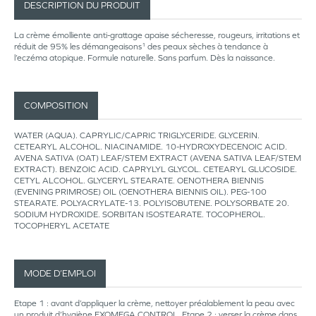
DESCRIPTION DU PRODUIT
La crème émolliente anti-grattage apaise sécheresse, rougeurs, irritations et
réduit de 95% les démangeaisons¹ des peaux sèches à tendance à
l’eczéma atopique. Formule naturelle. Sans parfum. Dès la naissance.
COMPOSITION
WATER (AQUA). CAPRYLIC/CAPRIC TRIGLYCERIDE. GLYCERIN.
CETEARYL ALCOHOL. NIACINAMIDE. 10-HYDROXYDECENOIC ACID.
AVENA SATIVA (OAT) LEAF/STEM EXTRACT (AVENA SATIVA LEAF/STEM
EXTRACT). BENZOIC ACID. CAPRYLYL GLYCOL. CETEARYL GLUCOSIDE.
CETYL ALCOHOL. GLYCERYL STEARATE. OENOTHERA BIENNIS
(EVENING PRIMROSE) OIL (OENOTHERA BIENNIS OIL). PEG-100
STEARATE. POLYACRYLATE-13. POLYISOBUTENE. POLYSORBATE 20.
SODIUM HYDROXIDE. SORBITAN ISOSTEARATE. TOCOPHEROL.
TOCOPHERYL ACETATE
MODE D’EMPLOI
Etape 1 : avant d’appliquer la crème, nettoyer préalablement la peau avec
un produit d’hygiène EXOMEGA CONTROL. Etape 2 : verser la crème dans