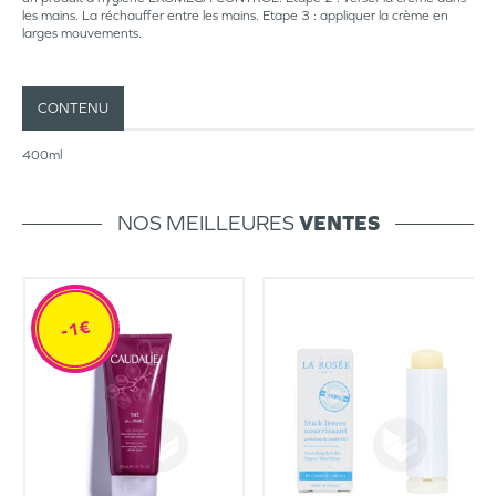
les mains. La réchauffer entre les mains. Etape 3 : appliquer la crème en
larges mouvements.
CONTENU
400ml
NOS MEILLEURES
VENTES
-1€