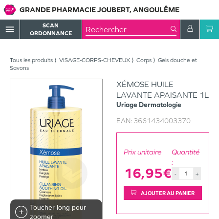
GRANDE PHARMACIE JOUBERT, ANGOULÊME
SCAN
menu
ORDONNANCE
Tous les produits
VISAGE-CORPS-CHEVEUX
Corps
Gels douche et
Savons
XÉMOSE HUILE
LAVANTE APAISANTE 1L
Uriage
Dermatologie
EAN:
3661434003370
Prix unitaire
Quantité
:
16,95€
-
+
AJOUTER AU PANIER
Toucher long pour
zoomer