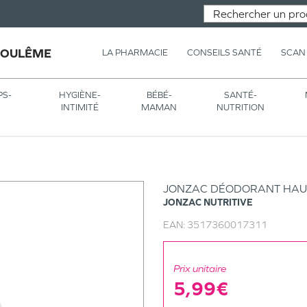
GOULÊME
LA PHARMACIE
CONSEILS SANTÉ
SCAN
PS-
HYGIÈNE-
BÉBÉ-
SANTÉ-
INTIMITÉ
MAMAN
NUTRITION
JONZAC DÉODORANT HAUT
JONZAC
NUTRITIVE
EAN:
3517360017311
Prix unitaire
5,99€