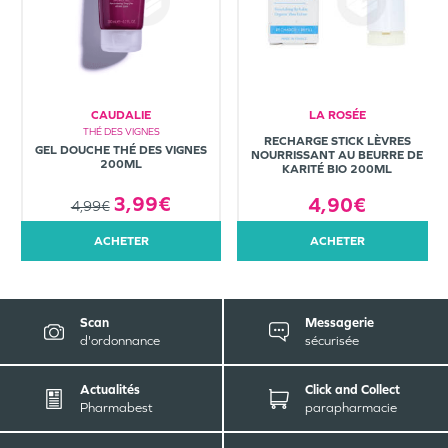
CAUDALIE
LA ROSÉE
THÉ DES VIGNES
RECHARGE STICK LÈVRES
GEL DOUCHE THÉ DES VIGNES
NOURRISSANT AU BEURRE DE
200ML
KARITÉ BIO 200ML
3,99€
4,90€
4,99€
ACHETER
ACHETER
Scan
Messagerie
d'ordonnance
sécurisée
Actualités
Click and Collect
Pharmabest
parapharmacie