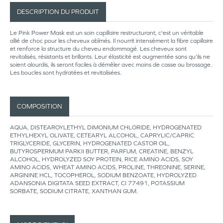
DESCRIPTION DU PRODUIT
Le Pink Power Mask est un soin capillaire restructurant, c'est un véritable
allié de choc pour les cheveux abîmés. Il nourrit intensément la fibre capillaire
et renforce la structure du cheveu endommagé. Les cheveux sont
revitalisés, résistants et brillants. Leur élasticité est augmentée sans qu’ils ne
soient alourdis, ils seront faciles à démêler avec moins de casse au brossage.
Les boucles sont hydratées et revitalisées.
COMPOSITION
AQUA, DISTEAROYLETHYL DIMONIUM CHLORIDE, HYDROGENATED
ETHYLHEXYL OLIVATE, CETEARYL ALCOHOL, CAPRYLIC/CAPRIC
TRIGLYCERIDE, GLYCERIN, HYDROGENATED CASTOR OIL,
BUTYROSPERMUM PARKII BUTTER, PARFUM, CREATINE, BENZYL
ALCOHOL, HYDROLYZED SOY PROTEIN, RICE AMINO ACIDS, SOY
AMINO ACIDS, WHEAT AMINO ACIDS, PROLINE, THREONINE, SERINE,
ARGININE HCL, TOCOPHEROL, SODIUM BENZOATE, HYDROLYZED
ADANSONIA DIGITATA SEED EXTRACT, CI 77491, POTASSIUM
SORBATE, SODIUM CITRATE, XANTHAN GUM.