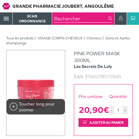
GRANDE PHARMACIE JOUBERT, ANGOULÊME
SCAN
menu
ORDONNANCE
Tous les produits
VISAGE-CORPS-CHEVEUX
Cheveux
Soins et Après-
shampoings
PINK POWER MASK
300ML
Les Secrets De Loly
EAN:
3760378510545
Prix unitaire
Quantité
:
Toucher long pour
20,90€
zoomer
-
+
AJOUTER AU PANIER