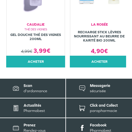
CAUDALIE
LA ROSÉE
THÉ DES VIGNES
RECHARGE STICK LÈVRES
GEL DOUCHE THÉ DES VIGNES
NOURRISSANT AU BEURRE DE
200ML
KARITÉ BIO 200ML
3,99€
4,90€
4,99€
ACHETER
ACHETER
Scan
Messagerie
d'ordonnance
sécurisée
Actualités
Click and Collect
Pharmabest
parapharmacie
Prenez
Facebook
Rendez-vous
Pharmabest