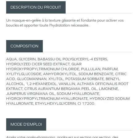
DESCRIPTION DU PRODUIT
Un masque-en-gelée à la texture glissante et fondante pour activer vos
boucles et apporter toute l'hydratation nécessaire.
COMPOSITION
AQUA, GLYCERIN, BABASSU OIL POLYGLYCERYL-4 ESTERS,
HYDROLYZED CICER SEED EXTRACT, GUAR
HYDROXYPROPYLTRIMONIUM CHLORIDE, PULLULAN, PARFUM,
XYLITYLGLUCOSIDE, ANHYDROXYLITOL, SODIUM BENZOATE, CITRIC
ACID, GLUCOMANNAN, XYLITOL, POTASSIUM SORBATE, BENZYL
ALCOHOL, 1,2-HEXANEDIOL, VANILLIN, ALTHAEA OFFICINALIS ROOT
EXTRACT, CITRUS AURANTIUM BERGAMIA PEEL OIL, LIMONENE,
JUNIPERUS VIRGINIANA OIL, SODIUM HYALURONATE,
HYDROXYPROPYLTRIMONIUM HYALURONATE, HYDROLYZED SODIUM
HYALURONATE, ETHYLHEXYLGLYCERIN, CI 17200.
MODE D’EMPLOI
Après votre après-shampoing, appliquez sur section par section, des