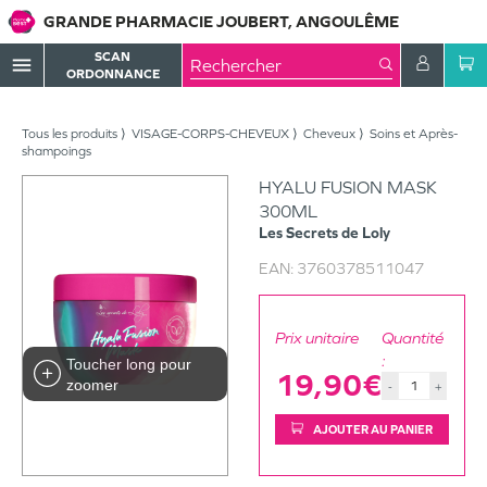
GRANDE PHARMACIE JOUBERT, ANGOULÊME
SCAN
menu
ORDONNANCE
Tous les produits
VISAGE-CORPS-CHEVEUX
Cheveux
Soins et Après-
shampoings
HYALU FUSION MASK
300ML
Les Secrets de Loly
EAN:
3760378511047
Prix unitaire
Quantité
:
Toucher long pour
19,90€
zoomer
-
+
AJOUTER AU PANIER